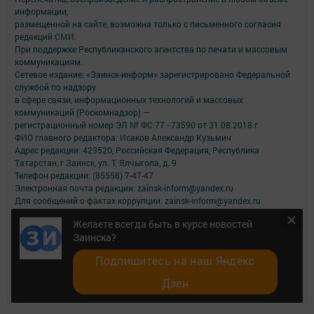
информации,
размещенной на сайте, возможна только с письменного согласия
редакций СМИ.
При поддержке Республиканского агентства по печати и массовым
коммуникациям.
Сетевое издание: «Заинск-информ» зарегистрировано Федеральной
службой по надзору
в сфере связи, информационных технологий и массовых
коммуникаций (Роскомнадзор) —
регистрационный номер ЭЛ № ФС 77 - 73590 от 31.08.2018 г
ФИО главного редактора: Исаков Александр Кузьмич
Адрес редакции: 423520, Российская Федерация, Республика
Татарстан, г Заинск, ул. Т. Ялчыгола, д. 9
Телефон редакции: (85558) 7-47-47
Электронная почта редакции: zainsk-inform@yandex.ru
Для сообщений о фактах коррупции: zainsk-inform@yandex.ru
Учредитель СМИ: АО «ТАТМЕДИА»
Желаете всегда быть в курсе новостей
Заинска?
Антикоррупционная политика
АО «ТАТМЕДИА» использует «cookie»
для персонализации сервисов и
Подпишитесь на наш Яндекс
удобства пользователей сайтом.
Использование «cookie» можно отменить в настройках браузера.
Дзен
Политика конфиденциальности