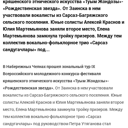
кряшенского этнического искусства «Туым Жондозы»-
«Рождественская звезда». От Заинска в нем
участвовали вокалисты из Сарсаз-Багряжского
сельского поселения. Юные солисты Алексей Краснов и
Юлия Мартемьянова заняли второе место, Елена
Мартемьянова замкнула тройку призеров. Между тем
коллектив вокально-фольклорное трио «Сарсаз
сандугачлары» под...
В Набережных Челнах прошел зональный тур IХ
Всероссийского молодежного конкурса-фестиваля
кряшенского этнического искусства «Туым Жондозы»-
«Рождественская звезда».
От Заинска в нем участвовали
вокалисты из Сарсаз-Багряжского сельского поселения. Юные
солисты Алексей Краснов и Юлия Мартемьянова заняли второе
место, Елена Мартемьянова замкнула тройку призеров. Между
тем коллектив вокально-фольклорное трио «Сарсаз
сандугачлары» под руководством Петра Утяганова стал