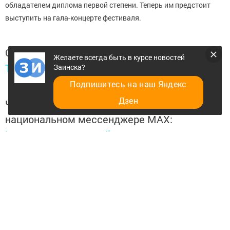
обладателем диплома первой степени. Теперь им предстоит
выступить на гала-концерте фестиваля.
Следите за самым важным и интересным в
Желаете всегда быть в курсе новостей
Telegram-канале
Татмедиа
Заинска?
Подпишитесь на наш Яндекс
Дзен
Читайте новости Татарстана в
национальном мессенджере MАХ:
https://max.ru/tatmedia
Желаете всегда быть в курсе новостей Заинска?
Добавить в избранное