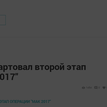
артовал второй этап
017"
1454
0