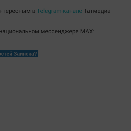
интересным в
Telegram-канале
Татмедиа
в национальном мессенджере MАХ:
остей Заинска?