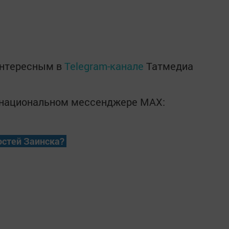
интересным в
Telegram-канале
Татмедиа
в национальном мессенджере MАХ:
остей Заинска?