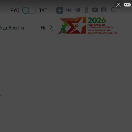
РУС
ТАТ
й доблести
Нацпроекты
Поколение будущего
0