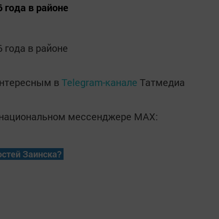
6 года в районе
6 года в районе
интересным в
Telegram-канале
Татмедиа
в национальном мессенджере MАХ:
остей Заинска?