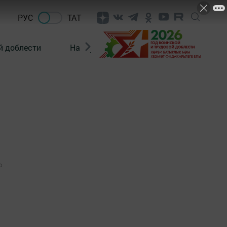
РУС
ТАТ
й доблести
Нацпроекты
Поколение будущего
0