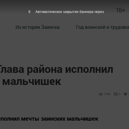
16+
5
Автоматическое закрытие баннера через
Из истории Заинска
Год воинской и трудово
лава района исполнил
х мальчишек
1399
0
исполнил мечты заинских мальчишек