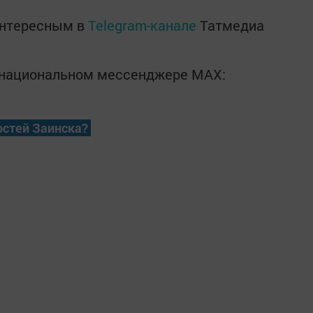
интересным в
Telegram-канале
Татмедиа
в национальном мессенджере MАХ:
остей Заинска?