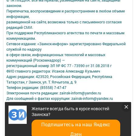
© ТАТМЕДИА. Все материалы, размещенные на сайте, защищены
законом.
Перепечатка, воспроизведение и распространение в любом объеме
информации,
размещенной на сайте, возможна только с письменного согласия
редакций СМИ.
При поддержке Республиканского агентства по печати и массовым
коммуникациям.
Сетевое издание: «Заинск-информ» зарегистрировано Федеральной
службой по надзору
в сфере связи, информационных технологий и массовых
коммуникаций (Роскомнадзор) —
регистрационный номер ЭЛ № ФС 77 - 73590 от 31.08.2018 г
ФИО главного редактора: Исаков Александр Кузьмич
Адрес редакции: 423520, Российская Федерация, Республика
Татарстан, г Заинск, ул. Т. Ялчыгола, д. 9
Телефон редакции: (85558) 7-47-47
Электронная почта редакции: zainsk-inform@yandex.ru
Для сообщений о фактах коррупции: zainsk-inform@yandex.ru
Учредитель СМИ: АО «ТАТМЕДИА»
Желаете всегда быть в курсе новостей
Заинска?
Антикоррупционная политика
АО «ТАТМЕДИА» использует «cookie»
для персонализации сервисов и
Подпишитесь на наш Яндекс
удобства пользователей сайтом.
Использование «cookie» можно отменить в настройках браузера.
Дзен