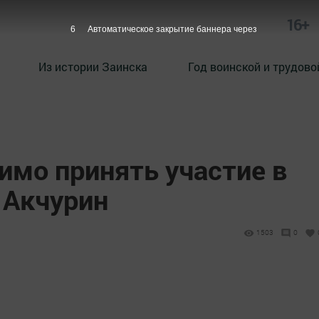
16+
5
Автоматическое закрытие баннера через
Из истории Заинска
Год воинской и трудово
имо принять участие в
 Акчурин
1503
0