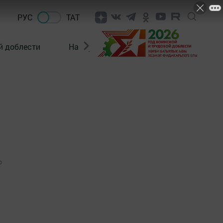
РУС
ТАТ
й доблести
Нацпроекты
Поколение будущего
0