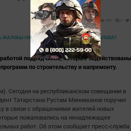
1661
0
 работой подрядчиков, которые задействован
 программ по строительству и капремонту.
рм). Сегодня на республиканском совещании в
дент Татарстана Рустам Минниханов поручил
у в связи с обращениями жителей новых
которые пожаловались на ненадлежащее
льных работ. Об этом сообщает пресс-служба