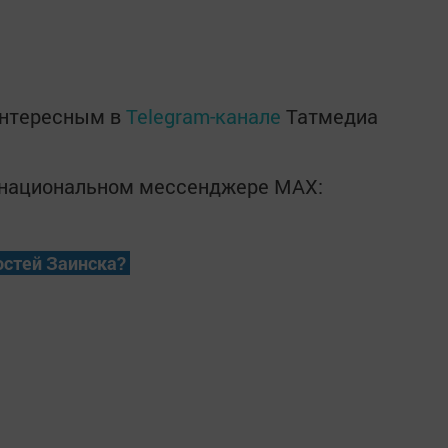
интересным в
Telegram-канале
Татмедиа
в национальном мессенджере MАХ:
остей Заинска?