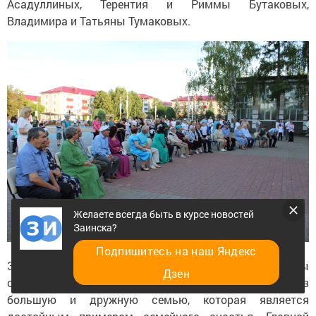
Асадуллиных, Терентия и Риммы Бутаковых,
Владимира и Татьяны Тумаковых.
Желаете всегда быть в курсе новостей
Заинска?
Подпишитесь на наш Яндекс
Зуфар Галемханович и Рамиля Вакилевна Асадуллины
Дзен
связали свои судьбы узами брака 45 лет назад, создав
большую и дружную семью, которая является