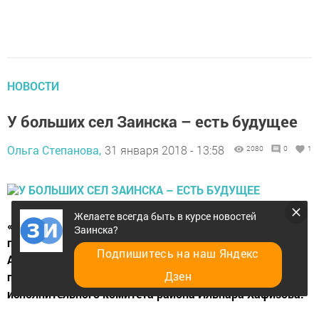
НОВОСТИ
У больших сел Заинска – есть будущее
Ольга Степанова,
31 января 2018 - 13:58
2080
0
1
Желаете всегда быть в курсе новостей
«Качество жизни на селе» – стало очередной темой,
Заинска?
поднятой на встрече глав сельских поселений в
Подпишитесь на наш Яндекс
Александровской Слободе. Выездное совещание
Дзен
прошло под председательством руководителя
исполнительного комитета района Ильнара Хафизова.