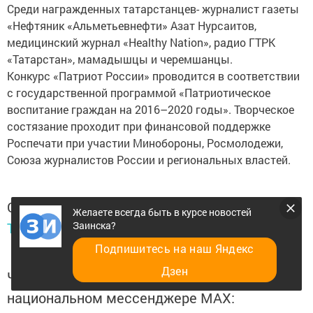
Среди награжденных татарстанцев- журналист газеты
«Нефтяник «Альметьевнефти» Азат Нурсаитов,
медицинский журнал «Healthy Nation», радио ГТРК
«Татарстан», мамадышцы и черемшанцы.
Конкурс «Патриот России» проводится в соответствии
с государственной программой «Патриотическое
воспитание граждан на 2016–2020 годы». Творческое
состязание проходит при финансовой поддержке
Роспечати при участии Минобороны, Росмолодежи,
Союза журналистов России и региональных властей.
Следите за самым важным и интересным в
Желаете всегда быть в курсе новостей
Заинска?
Telegram-канале
Татмедиа
Подпишитесь на наш Яндекс
Дзен
Читайте новости Татарстана в
национальном мессенджере MАХ: