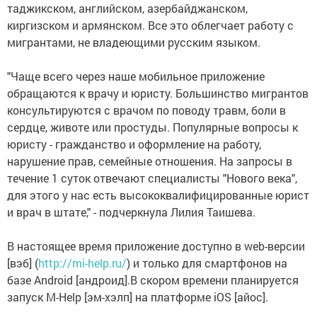
таджикском, английском, азербайджанском,
киргизском и армянском. Все это облегчает работу с
мигрантами, не владеющими русским языком.
"Чаще всего через наше мобильное приложение
обращаются к врачу и юристу. Большинство мигрантов
консультируются с врачом по поводу травм, боли в
сердце, животе или простуды. Популярные вопросы к
юристу - гражданство и оформление на работу,
нарушение прав, семейные отношения. На запросы в
течение 1 суток отвечают специалисты "Нового века",
для этого у нас есть высококвалифицированные юрист
и врач в штате," - подчеркнула Лилия Таишева.
В настоящее время приложение доступно в web-версии
[вэб] (
http://mi-help.ru/
) и только для смартфонов на
базе Android [андроид].В скором времени планируется
запуск M-Help [эм-хэлп] на платформе iOS [айос].