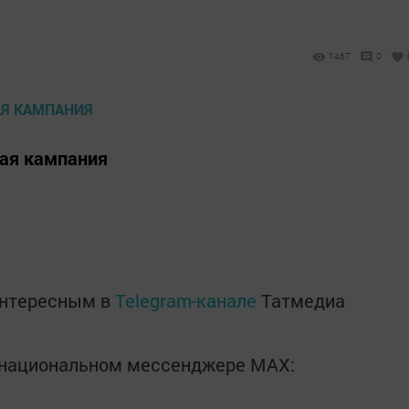
1467
0
ная кампания
интересным в
Telegram-канале
Татмедиа
в национальном мессенджере MАХ: