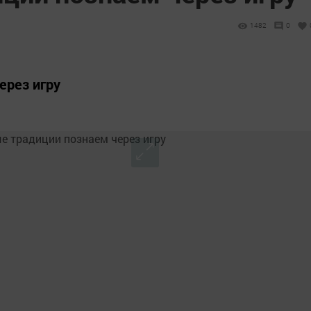
1482
0
ерез игру