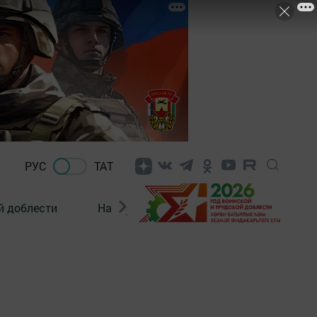
РУС
ТАТ
й доблести
Нацпроекты
Поколение будущего