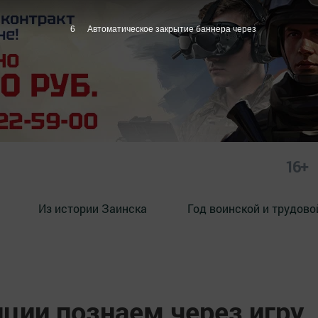
5
Автоматическое закрытие баннера через
16+
Из истории Заинска
Год воинской и трудово
ции познаем через игру