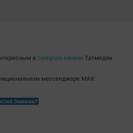
интересным в
Telegram-канале
Татмедиа
в национальном мессенджере MАХ:
остей Заинска?