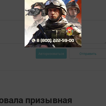
Отправить
Авторизоваться
товала призывная