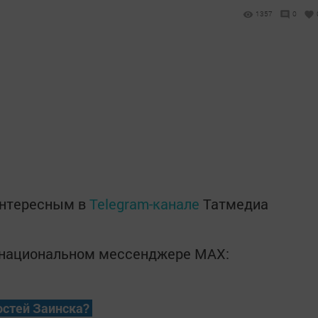
1357
0
интересным в
Telegram-канале
Татмедиа
в национальном мессенджере MАХ:
остей Заинска?