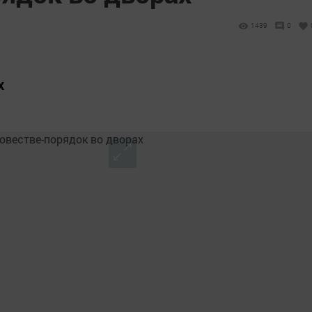
1439
0
х