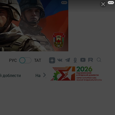
РУС
ТАТ
й доблести
Нацпроекты
Поколение будущего