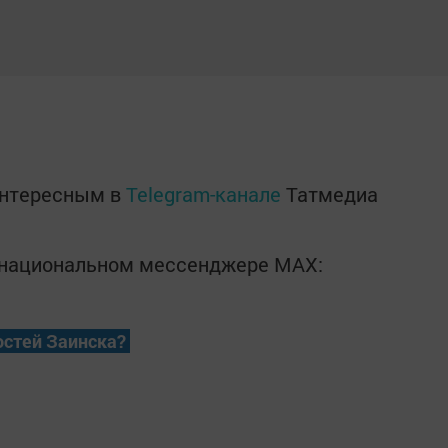
интересным в
Telegram-канале
Татмедиа
в национальном мессенджере MАХ:
остей Заинска?