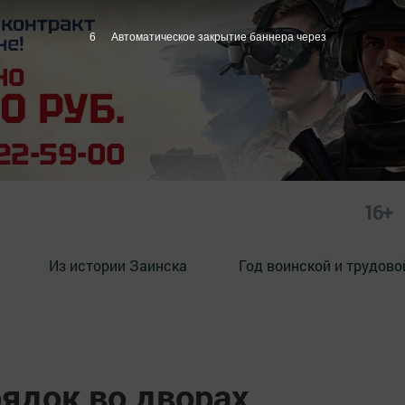
5
Автоматическое закрытие баннера через
16+
Из истории Заинска
Год воинской и трудово
ядок во дворах