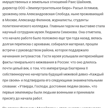
имущественных и земельных отношений Раис Шайхиев,
директор ООО «Землеустроительное бюро» Расыл Аглямов,
уроженец села Александровская Слобода, ныне проживающий
в Москве, Александр Филинов, журналисты, студенты
политехнического колледжа. Главным гидом на выставке стала
научный сотрудник музея Людмила Симонова. Она отметила,
что начало работе было положено еще три года назад, велась
долгая переписка с архивами, собирался материал, прошли
встречи с руководством района, которое поддержало
начинания энтузиастов. Гости музея услышали интереснейшие
факты генерального межевания в России: что оно длилось
почти целый век, о том, что императрица Екатерина II
собственноручно начертала будущий межевой девиз «Каждый
при своем» и подтвердила его следующими знаменательными
словами: «Утверди, Господи, достояние людям своим», что
первые землемеры были людьми военными и принимали
присягу до начала работ.