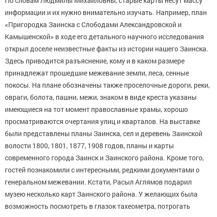
По словам Людмилы Михайловны, старые карты несут массу
информации и их нужно внимательно изучать. Например, план
«Пригородка Заинска с Слободами Александровской и
Камышенской» в ходе его детального научного исследования
открыл доселе неизвестные факты из истории нашего Заинска.
Здесь приводится разъяснение, кому и в каком размере
принадлежат прошедшие межевание земли, леса, сенные
покосы. На плане обозначены также проселочные дороги, реки,
овраги, болота, пашни, межи, знаком в виде креста указаны
имеющиеся на тот момент православные храмы, хорошо
просматриваются очертания улиц и кварталов. На выставке
были представлены планы Заинска, сел и деревень Заинской
волости 1800, 1801, 1877, 1908 годов, планы и карты
современного города Заинск и Заинского района. Кроме того,
гостей познакомили с интересными, редкими документами о
генеральном межевании. Кстати, Расыл Аглямов подарил
музею несколько карт Заинского района. У желающих была
возможность посмотреть в глазок тахеометра, потрогать