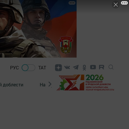
РУС
ТАТ
й доблести
Нацпроекты
Поколение будущего