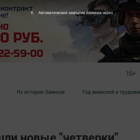
5
Автоматическое закрытие баннера через
16+
Из истории Заинска
Год воинской и трудово
ли новые "четверки"