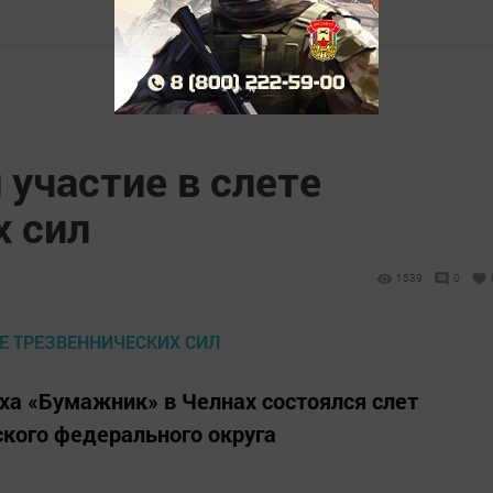
участие в слете
х сил
1539
0
ыха «Бумажник» в Челнах состоялся слет
кого федерального округа