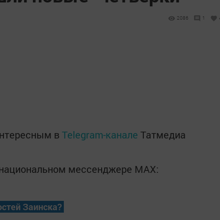
2086
1
интересным в
Telegram-канале
Татмедиа
в национальном мессенджере MАХ:
остей Заинска?