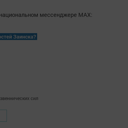
в национальном мессенджере MАХ:
остей Заинска?