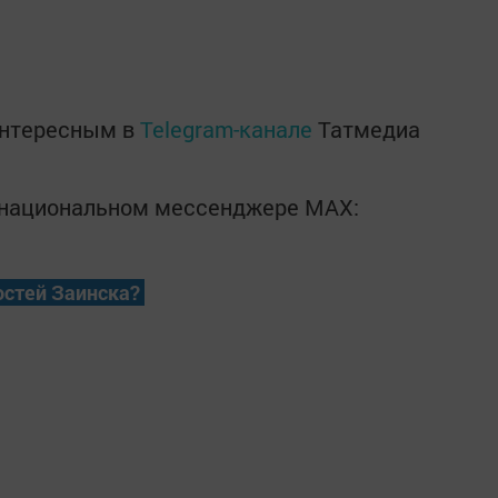
интересным в
Telegram-канале
Татмедиа
в национальном мессенджере MАХ:
остей Заинска?