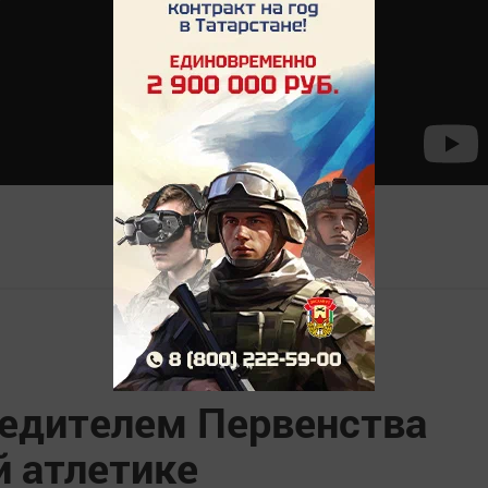
бедителем Первенства
й атлетике