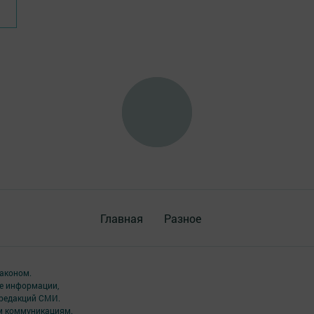
Главная
Разное
аконом.
ме информации,
 редакций СМИ.
ым коммуникациям.