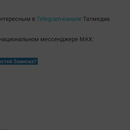
интересным в
Telegram-канале
Татмедиа
в национальном мессенджере MАХ:
остей Заинска?