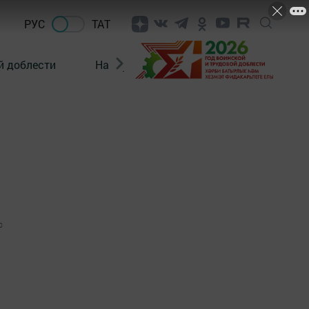
РУС
ТАТ
й доблести
Нацпроекты
Поколение будущего
0