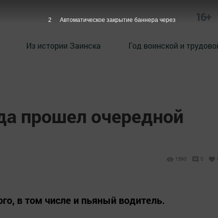
16+
2
Автоматическое закрытие баннера через
Из истории Заинска
Год воинской и трудово
ода прошел очередной
1590
0
о, в том числе и пьяный водитель.