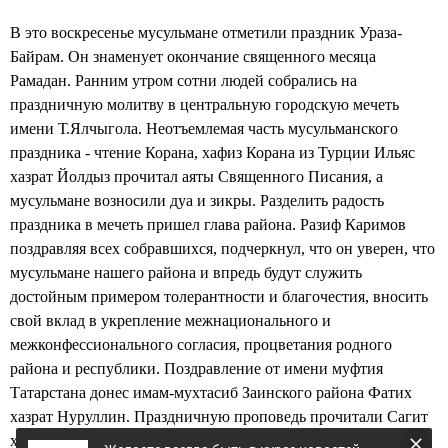
В это воскресенье мусульмане отметили праздник Ураза-
Байрам. Он знаменует окончание священного месяца
Рамадан. Ранним утром сотни людей собрались на
праздничную молитву в центральную городскую мечеть
имени Т.Ялчыгола. Неотъемлемая часть мусульманского
праздника - чтение Корана, хафиз Корана из Турции Ильяс
хазрат Йолдыз прочитал аяты Священного Писания, а
мусульмане возносили дуа и зикры. Разделить радость
праздника в мечеть пришел глава района. Разиф Каримов
поздравляя всех собравшихся, подчеркнул, что он уверен, что
мусульмане нашего района и впредь будут служить
достойным примером толерантности и благочестия, вносить
свой вклад в укрепление межнационального и
межконфессионального согласия, процветания родного
района и республики. Поздравление от имени муфтия
Татарстана донес имам-мухтасиб Заинского района Фатих
хазрат Нуруллин. Праздничную проповедь прочитали Сагит
хазрат Камалов и Фатих хазрат Нуруллин. Они от души