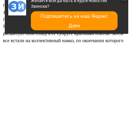
Желаете всегда быть в курсе новостей
поблагодарили турецкого гостя, который целый месяц в
Заинска?
заинской мечети читал Коран, и вручили на память о нашем
Подпишитесь на наш Яндекс
городе печатное издание Корана и книгу Таджетдина
Дзен
Ялчыгола «Послание Газизе» («Рисаля-и Газиза», чапан и
расшитую тюбетейку, а ее супруге красивый платок. Затем
все встали на коллективный намаз, по окончании которого
верующих ожидали праздничные угощения, в том числе
традиционный плов. После посещения мечети мусульмане
отправились домой, чтобы за накрытыми столами отметить
праздник в кругу семьи. А на территории мечети прошел
большой детский праздник в честь Ураза-байрам.
Роза Илалтдинова
Следите за самым важным и интересным в
Telegram-канале
Татмедиа