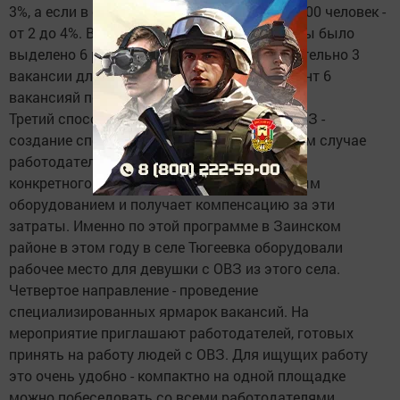
3%, а если в организации работает свыше 100 человек -
от 2 до 4%. В Заинске 2017 году в счет квоты было
выделено 6 рабочих мест, а также дополнительно 3
вакансии для людей с ОВЗ. В данный момент 6
вакансияй по квоте заполнены.
Третий способ трудоустройства людей с ОВЗ -
создание специальных рабочих мест. В этом случае
работодатель оснащает рабочее место под
конкретного специалиста всем необходимым
оборудованием и получает компенсацию за эти
затраты. Именно по этой программе в Заинском
районе в этом году в селе Тюгеевка оборудовали
рабочее место для девушки с ОВЗ из этого села.
Четвертое направление - проведение
специализированных ярмарок вакансий. На
мероприятие приглашают работодателей, готовых
принять на работу людей с ОВЗ. Для ищущих работу
это очень удобно - компактно на одной площадке
можно побеседовать со всеми работодателями,