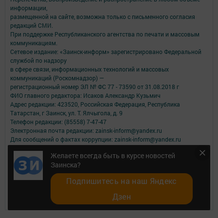
информации,
размещенной на сайте, возможна только с письменного согласия
редакций СМИ.
При поддержке Республиканского агентства по печати и массовым
коммуникациям.
Сетевое издание: «Заинск-информ» зарегистрировано Федеральной
службой по надзору
в сфере связи, информационных технологий и массовых
коммуникаций (Роскомнадзор) —
регистрационный номер ЭЛ № ФС 77 - 73590 от 31.08.2018 г
ФИО главного редактора: Исаков Александр Кузьмич
Адрес редакции: 423520, Российская Федерация, Республика
Татарстан, г Заинск, ул. Т. Ялчыгола, д. 9
Телефон редакции: (85558) 7-47-47
Электронная почта редакции: zainsk-inform@yandex.ru
Для сообщений о фактах коррупции: zainsk-inform@yandex.ru
Учредитель СМИ: АО «ТАТМЕДИА»
Желаете всегда быть в курсе новостей
Заинска?
Антикоррупционная политика
АО «ТАТМЕДИА» использует «cookie»
для персонализации сервисов и
Подпишитесь на наш Яндекс
удобства пользователей сайтом.
Использование «cookie» можно отменить в настройках браузера.
Дзен
Политика конфиденциальности