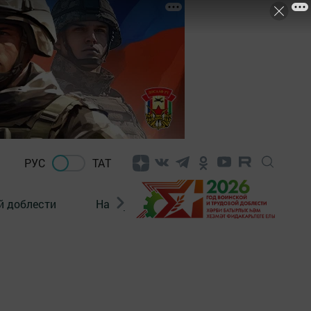
РУС
ТАТ
й доблести
Нацпроекты
Поколение будущего