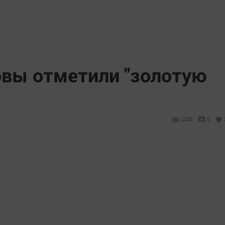
овы отметили "золотую
2203
0