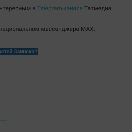
интересным в
Telegram-канале
Татмедиа
в национальном мессенджере MАХ:
остей Заинска?