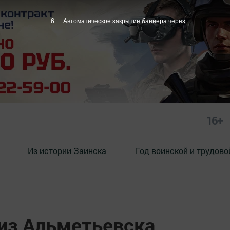
5
Автоматическое закрытие баннера через
16+
Из истории Заинска
Год воинской и трудово
из Альметьевска