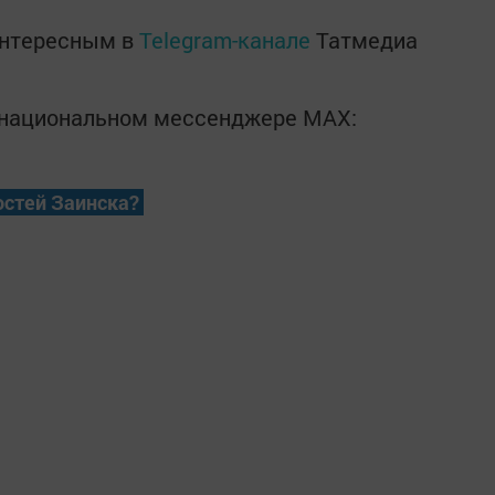
интересным в
Telegram-канале
Татмедиа
в национальном мессенджере MАХ:
остей Заинска?