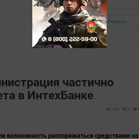
Отправить
Авторизоваться
нистрация частично
ета в ИнтехБанке
1438
0
ли возможность распоряжаться средствами на