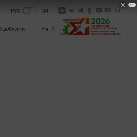
РУС
ТАТ
й доблести
Нацпроекты
Поколение будущего
0