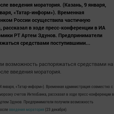
сле введения моратория. (Казань, 9 января,
нваря, «Татар-информ»). Временная
анком России осуществила частичную
, рассказал в ходе пресс-конференции в ИА
омики РТ Артем Здунов. Предприниматели
яжаться средствами поступившими...
ли возможность распоряжаться средствами на
осле введения моратория.
ь, 4 января, «Татар-информ»). Временная администрация совместно с
орозку счетов ИнтехБанка, рассказал в ходе пресс-конференции в
Артем Здунов. Предприниматели получили возможность
после
введения моратория
(23 декабря).