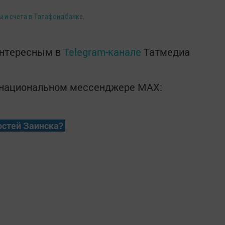
ы и счета в Татафондбанке
.
интересным в
Telegram-канале
Татмедиа
в национальном мессенджере MАХ:
остей Заинска?