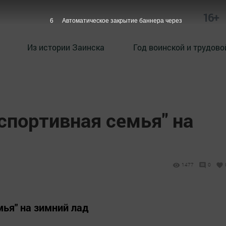
16+
5
Автоматическое закрытие баннера через
Из истории Заинска
Год воинской и трудово
-спортивная семья" на
1477
0
мья" на зимний лад