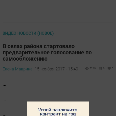
ВИДЕО НОВОСТИ (НОВОЕ)
В селах района стартовало
предварительное голосование по
самообложению
Елена Маврина,
15 ноября 2017 - 15:49
2219
0
0
...
...