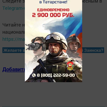
Следите за самым важным и интересным в
Telegram-канале
Татмедиа
Читайте новости Татарстана в
национальном мессенджере MАХ:
https://max.ru/tatmedia
Желаете всегда быть в курсе новостей Заинска?
Добавить в избранное