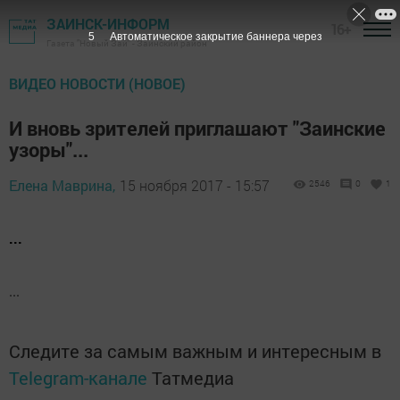
ЗАИНСК-ИНФОРМ
16+
5
Автоматическое закрытие баннера через
Газета "Новый Зай" - Заинский район
ВИДЕО НОВОСТИ (НОВОЕ)
И вновь зрителей приглашают "Заинские
узоры"...
Елена Маврина,
15 ноября 2017 - 15:57
2546
0
1
...
...
Следите за самым важным и интересным в
Telegram-канале
Татмедиа