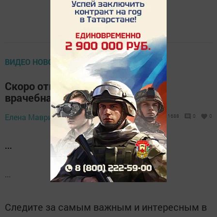
ВИДЕО НОВОСТИ (НОВОЕ)
Скоро откроется пятая в районе
врачебная амбулатория
Елена Маврина,
22 ноября 2017 - 16:09
1688
0
0
...
...
Следите за самым важным и интересным в