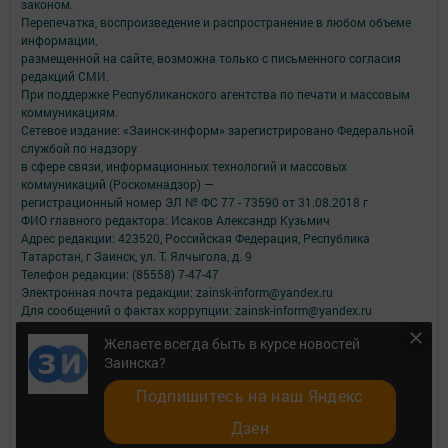
законом.
Перепечатка, воспроизведение и распространение в любом объеме
информации,
размещенной на сайте, возможна только с письменного согласия
редакций СМИ.
При поддержке Республиканского агентства по печати и массовым
коммуникациям.
Сетевое издание: «Заинск-информ» зарегистрировано Федеральной
службой по надзору
в сфере связи, информационных технологий и массовых
коммуникаций (Роскомнадзор) —
регистрационный номер ЭЛ № ФС 77 - 73590 от 31.08.2018 г
ФИО главного редактора: Исаков Александр Кузьмич
Адрес редакции: 423520, Российская Федерация, Республика
Татарстан, г Заинск, ул. Т. Ялчыгола, д. 9
Телефон редакции: (85558) 7-47-47
Электронная почта редакции: zainsk-inform@yandex.ru
Для сообщений о фактах коррупции: zainsk-inform@yandex.ru
Учредитель СМИ: АО «ТАТМЕДИА»
Желаете всегда быть в курсе новостей
Заинска?
Антикоррупционная политика
АО «ТАТМЕДИА» использует «cookie»
для персонализации сервисов и
Подпишитесь на наш Яндекс
удобства пользователей сайтом.
Использование «cookie» можно отменить в настройках браузера.
Дзен
Политика конфиденциальности