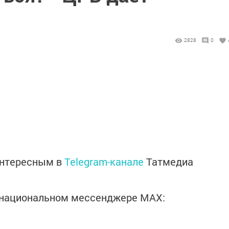
2828
0
интересным в
Telegram-канале
Татмедиа
в национальном мессенджере MАХ: