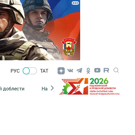
РУС
ТАТ
й доблести
Нацпроекты
Поколение будущего