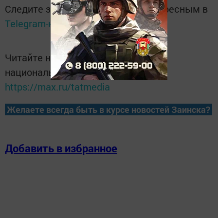
Следите за самым важным и интересным в
Telegram-канале
Татмедиа
Читайте новости Татарстана в
национальном мессенджере MАХ:
https://max.ru/tatmedia
Желаете всегда быть в курсе новостей Заинска?
Добавить в избранное