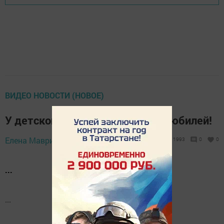
ВИДЕО НОВОСТИ (НОВОЕ)
У детского сада "Дюймовочка"-юбилей!
Елена Маврина,
15 декабря 2017 - 15:26
1993
0
0
...
...