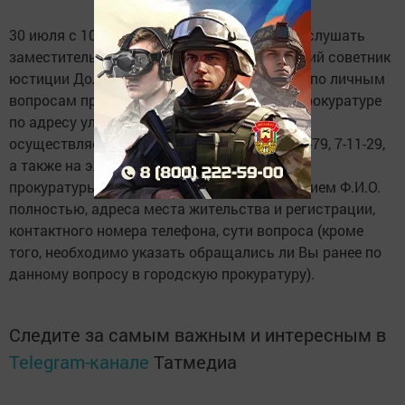
30 июля с 10 до 13 часов заинцев готов выслушать
заместитель прокурора Татарстана - старший советник
юстиции Долгов Марат Шамилевич. Прием по личным
вопросам пройдет в Заинской городской прокуратуре
по адресу ул. Чапаева д.3. Запись на прием
осуществляется по телефонам 7-27-59, 7-11-79, 7-11-29,
а также на электронный адрес
прокуратуры
zainsk.prok@tatar.ru
– с указанием Ф.И.О.
полностью, адреса места жительства и регистрации,
контактного номера телефона, сути вопроса (кроме
того, необходимо указать обращались ли Вы ранее по
данному вопросу в городскую прокуратуру).
Следите за самым важным и интересным в
Telegram-канале
Татмедиа