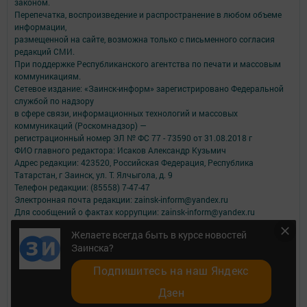
законом.
Перепечатка, воспроизведение и распространение в любом объеме
информации,
размещенной на сайте, возможна только с письменного согласия
редакций СМИ.
При поддержке Республиканского агентства по печати и массовым
коммуникациям.
Сетевое издание: «Заинск-информ» зарегистрировано Федеральной
службой по надзору
в сфере связи, информационных технологий и массовых
коммуникаций (Роскомнадзор) —
регистрационный номер ЭЛ № ФС 77 - 73590 от 31.08.2018 г
ФИО главного редактора: Исаков Александр Кузьмич
Адрес редакции: 423520, Российская Федерация, Республика
Татарстан, г Заинск, ул. Т. Ялчыгола, д. 9
Телефон редакции: (85558) 7-47-47
Электронная почта редакции: zainsk-inform@yandex.ru
Для сообщений о фактах коррупции: zainsk-inform@yandex.ru
Учредитель СМИ: АО «ТАТМЕДИА»
Желаете всегда быть в курсе новостей
Заинска?
Антикоррупционная политика
АО «ТАТМЕДИА» использует «cookie»
для персонализации сервисов и
Подпишитесь на наш Яндекс
удобства пользователей сайтом.
Использование «cookie» можно отменить в настройках браузера.
Дзен
Политика конфиденциальности