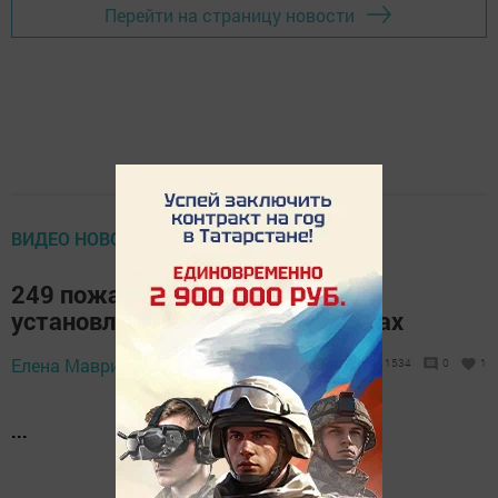
Перейти на страницу новости
ВИДЕО НОВОСТИ (НОВОЕ)
249 пожарных извещателей
установлены в домах и квартирах
Елена Маврина,
14 марта 2018 - 15:56
1534
0
1
...
...