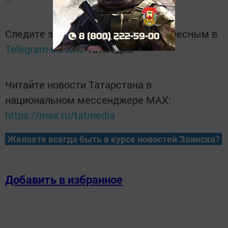
Следите за самым важным и интересным в
Telegram-канале
Татмедиа
Читайте новости Татарстана в
национальном мессенджере MАХ:
https://max.ru/tatmedia
Желаете всегда быть в курсе новостей Заинска?
Добавить в избранное