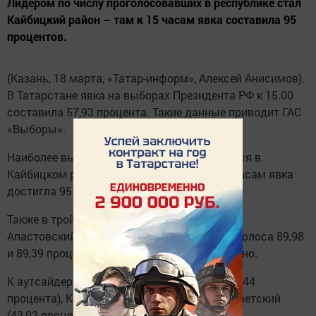
Лидером по числу проголосовавших в республике стал
Кайбицкий район – там к 15 часам явка составила 95
процентов.
(Казань, 18 марта, «Татар-информ», Алексей Анисимов).
В Татарстане явка на выборах Президента РФ к 15.00
составила 57,93 процента. Такие данные приводит ГАС
«Выборы».
Наиболее высоким этот показатель оказался в
Кайбицком районе республики – там к 15 часам явка
достигла 95 процентов.
Также в тройку лидеров входят Атнинский и
Апастовский районы, где уже отдали свои голоса 89,98
и 89,39 процента избирателей соответственно.
К аутсайдерам относятся Приволжский (44,44
процента), Кировский (43,20 процента) и Советский
(43,03 процента) районы Казани.