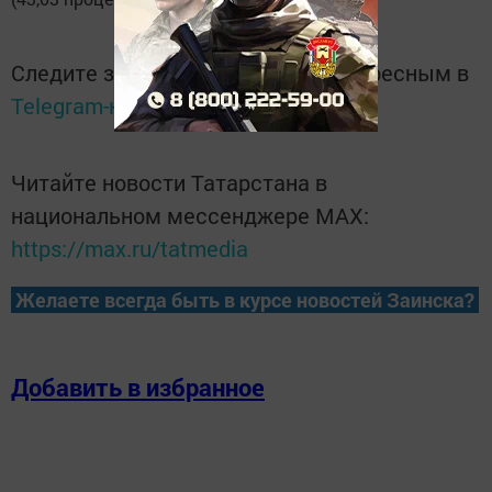
Следите за самым важным и интересным в
Telegram-канале
Татмедиа
Читайте новости Татарстана в
национальном мессенджере MАХ:
https://max.ru/tatmedia
Желаете всегда быть в курсе новостей Заинска?
Добавить в избранное