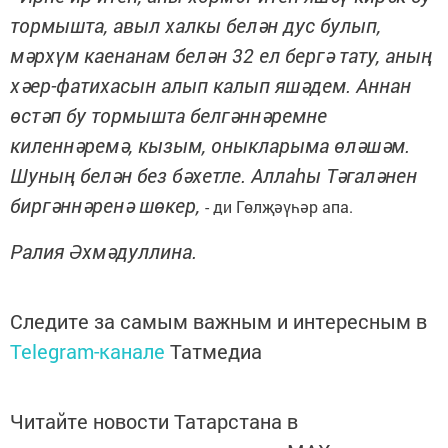
тормышта, авыл халкы белән дус булып,
мәрхүм каенанам белән 32 ел бергә тату, аның
хәер-фатихасын алып калып яшәдем. Аннан
өстәп бу тормышта белгәннәремне
киленнәремә, кызым, оныкларыма өләшәм.
Шуның белән без бәхетле. Аллаһы Тәгаләнен
биргәннәренә шөкер,
- ди Гөлҗәүһәр апа.
Ралия Әхмәдуллина.
Следите за самым важным и интересным в
Telegram-канале
Татмедиа
Читайте новости Татарстана в