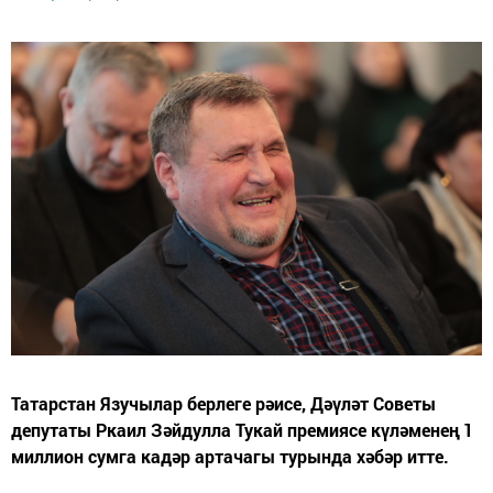
Татарстан Язучылар берлеге рәисе, Дәүләт Советы
депутаты Ркаил Зәйдулла Тукай премиясе күләменең 1
миллион сумга кадәр артачагы турында хәбәр итте.