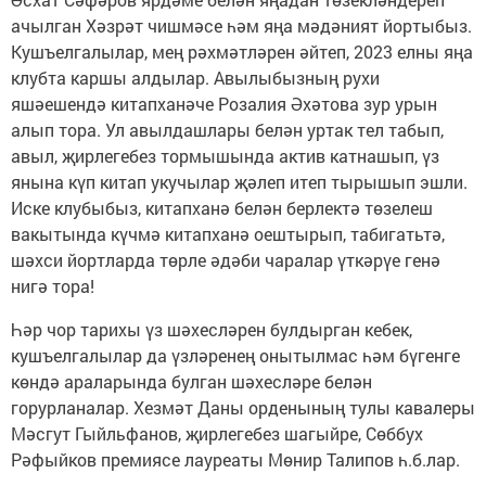
ачылган Хәзрәт чишмәсе һәм яңа мәдәният йортыбыз.
Кушъелгалылар, мең рәхмәтләрен әйтеп, 2023 елны яңа
клубта каршы алдылар. Авылыбызның рухи
яшәешендә китапханәче Розалия Әхәтова зур урын
алып тора. Ул авылдашлары белән уртак тел табып,
авыл, җирлегебез тормышында актив катнашып, үз
янына күп китап укучылар җәлеп итеп тырышып эшли.
Иске клубыбыз, китапханә белән берлектә төзелеш
вакытында күчмә китапханә оештырып, табигатьтә,
шәхси йортларда төрле әдәби чаралар үткәрүе генә
нигә тора!
Һәр чор тарихы үз шәхесләрен булдырган кебек,
кушъелгалылар да үзләренең онытылмас һәм бүгенге
көндә араларында булган шәхесләре белән
горурланалар. Хезмәт Даны орденының тулы кавалеры
Мәсгут Гыйльфанов, җирлегебез шагыйре, Сөббух
Рәфыйков премиясе лауреаты Мөнир Талипов һ.б.лар.