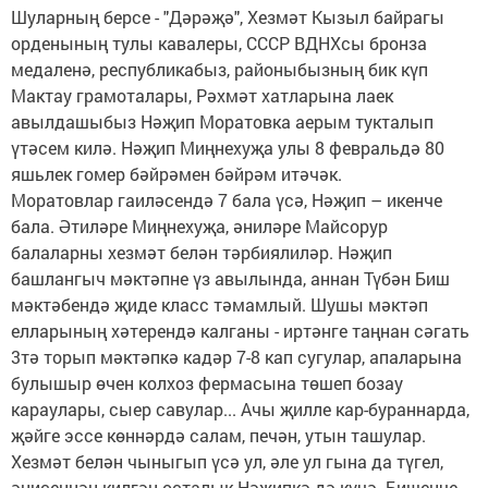
Шуларның берсе - "Дәрәҗә", Хезмәт Кызыл байрагы
орденының тулы кавалеры, СССР ВДНХсы бронза
медаленә, республикабыз, районыбызның бик күп
Мактау грамоталары, Рәхмәт хатларына лаек
авылдашыбыз Нәҗип Моратовка аерым тукталып
үтәсем килә. Нәҗип Миңнехуҗа улы 8 февральдә 80
яшьлек гомер бәйрәмен бәйрәм итәчәк.
Моратовлар гаиләсендә 7 бала үсә, Нәҗип – икенче
бала. Әтиләре Миңнехуҗа, әниләре Майсорур
балаларны хезмәт белән тәрбиялиләр. Нәҗип
башлангыч мәктәпне үз авылында, аннан Түбән Биш
мәктәбендә җиде класс тәмамлый. Шушы мәктәп
елларының хәтерендә калганы - иртәнге таңнан сәгать
3тә торып мәктәпкә кадәр 7-8 кап сугулар, апаларына
булышыр өчен колхоз фермасына төшеп бозау
караулары, сыер савулар... Ачы җилле кар-бураннарда,
җәйге эссе көннәрдә салам, печән, утын ташулар.
Хезмәт белән чыныгып үсә ул, әле ул гына да түгел,
әнисеннән килгән осталык Нәҗипкә дә күчә. Бишенче