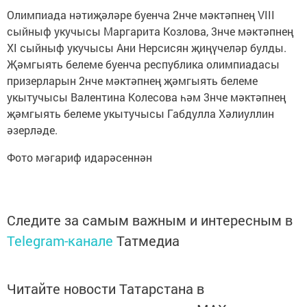
Олимпиада нәтиҗәләре буенча 2нче мәктәпнең VIII
сыйныф укучысы Маргарита Козлова, 3нче мәктәпнең
XI сыйныф укучысы Ани Нерсисян җиңүчеләр булды.
Җәмгыять белеме буенча республика олимпиадасы
призерларын 2нче мәктәпнең җәмгыять белеме
укытучысы Валентина Колесова һәм 3нче мәктәпнең
җәмгыять белеме укытучысы Габдулла Хәлиуллин
әзерләде.
Фото мәгариф идарәсеннән
Следите за самым важным и интересным в
Telegram-канале
Татмедиа
Читайте новости Татарстана в