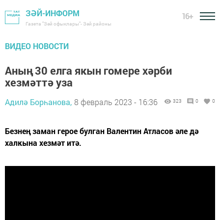
ЗӘЙ-ИНФОРМ
16+
Газета "Зәй офыклары"- Зәй районы
ВИДЕО НОВОСТИ
Аның 30 елга якын гомере хәрби
хезмәттә уза
Адилә Борһанова,
8 февраль 2023 - 16:36
323
0
0
Безнең заман герое булган Валентин Атласов әле дә
халкына хезмәт итә.