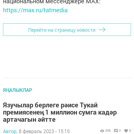
национальном мессенджере MАХ:
https://max.ru/tatmedia
Перейти на страницу новости
ЯҢАЛЫКЛАР
Язучылар берлеге рәисе Тукай
премиясенең 1 миллион сумга кадәр
артачагын әйтте
Автор,
8 февраль 2023 - 15:15
358
0
0