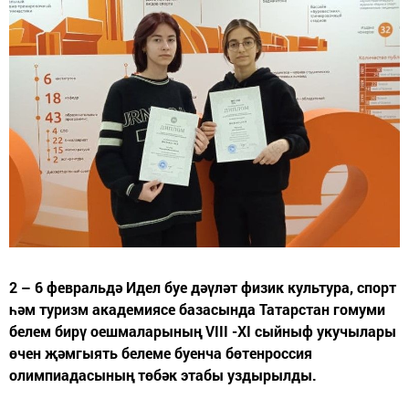
2 – 6 февральдә Идел буе дәүләт физик культура, спорт
һәм туризм академиясе базасында Татарстан гомуми
белем бирү оешмаларының VIII -XI сыйныф укучылары
өчен җәмгыять белеме буенча бөтенроссия
олимпиадасының төбәк этабы уздырылды.