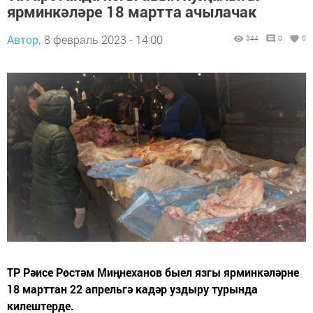
ярминкәләре 18 мартта ачылачак
Автор,
8 февраль 2023 - 14:00
344
0
0
ТР Рәисе Рөстәм Миңнеханов быел язгы ярминкәләрне
18 марттан 22 апрельгә кадәр уздыру турында
килештерде.