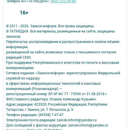
Телефон АО «ТАТМЕДИА»:
(843) 222 09 84
16+
© 2011 - 2026. Заинск-информ. Все права защищены.
© ТАТМЕДИА. Все материалы, размещенные на сайте, защищены
законом.
Перепечатка, воспроизведение и распространение в любом объеме
информации,
размещенной на сайте, возможна только с письменного согласия
редакций СМИ.
При поддержке Республиканского агентства по печати и массовым
коммуникациям.
Сетевое издание: «Заинск-информ» зарегистрировано Федеральной
службой по надзору
в сфере связи, информационных технологий и массовых
коммуникаций (Роскомнадзор) —
регистрационный номер ЭЛ № ФС 77 - 73590 от 31.08.2018 г
ФИО главного редактора: Исаков Александр Кузьмич
Адрес редакции: 423520, Российская Федерация, Республика
Татарстан, г Заинск, ул. Т. Ялчыгола, д. 9
Телефон редакции: (85558) 7-47-47
Электронная почта редакции: zainsk-inform@yandex.ru
Для сообщений о фактах коррупции: zainsk-inform@yandex.ru