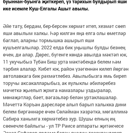
буыннан-буынга җиткереп, үз тарихын булдырып яши
ике исемле Куш-Елгалы Ашыт авылы.
Әйе тату, бердәм, бер-берсен хөрмәт итеп, хезмәт сөеп
яши авылым халкы. Һәр килгән яңа елга олы өметләр
баглап, аларны тормышка ашырып яши
кушъелгалылар. 2022 елда бик уңышлы булды безнең
өчен, ди алар. Дөрес, бүгенге көндә авылда мәктәп юк,
11 укучыбыз Түбән Биш урта мәктәбендә белем һәм
тәрбия алалар. Кибет юк, район үзәгеннән килеп йөргән
автолавкага бик рәхмәтлебез. Авылыбызга ямь биреп
торучы аксакалларыбыз, ак яулыклы әбиләребез
мәчеткә җыелып җомга намазлары уздыралар,
мөнәҗәтләр, бәет, вәгазьләр белән уртаклашалар.
Мәчеттә Коръән дәресләре алып барып халыкка дини
белем биргәннәре өчен Сөләйман хәзрәткә, мөгаллимә
Сабира ханымга хөрмәтебез зур. Шушы елның иң
сөенечле байлыгы - ул ТР Рәисе аппараты җитәкчесе
Әсхат Сәфәров ярдәме белән яңадан төзекләндереп