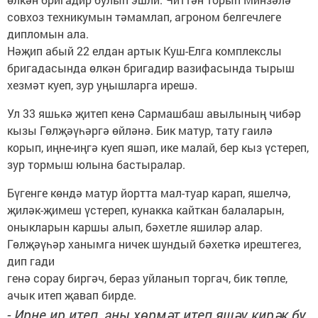
совхоз техникумын тәмамлап, агроном белгечлеге
дипломын ала.
Нәҗип абый 22 елдан артык Куш-Елга комплекслы
бригадасында өлкән бригадир вазифасында тырыш
хезмәт куеп, зур уңышларга ирешә.
Ул 33 яшькә җитеп кенә Сармашбаш авылының чибәр
кызы Гөлҗәүһәргә өйләнә. Бик матур, тату гаилә
корып, иңне-иңгә куеп яшәп, ике малай, бер кыз үстереп,
зур тормыш юлына бастыралар.
Бүгенге көндә матур йортта мал-туар карап, яшелчә,
җиләк-җимеш үстереп, кунакка кайткан балаларын,
оныкларын каршы алып, бәхетле яшиләр алар.
Гөлҗәүһәр ханымга ничек шундый бәхеткә ирештегез,
дип гади
генә сорау биргәч, бераз уйланып торгач, бик төпле,
ачык итеп җавап бирде.
- Ирне ир итеп, аны хөрмәт итеп яшәү кирәк бу