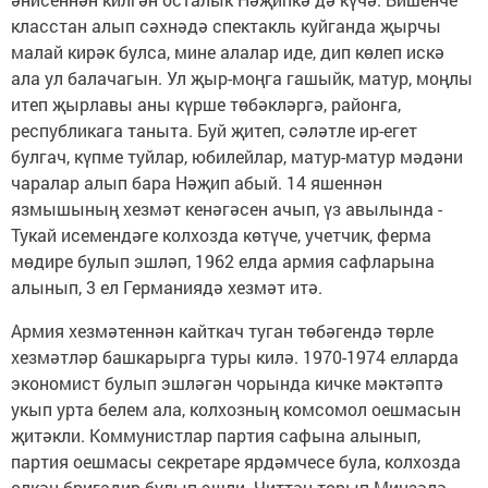
класстан алып сәхнәдә спектакль куйганда җырчы
малай кирәк булса, мине алалар иде, дип көлеп искә
ала ул балачагын. Ул җыр-моңга гашыйк, матур, моңлы
итеп җырлавы аны күрше төбәкләргә, районга,
республикага таныта. Буй җитеп, сәләтле ир-егет
булгач, күпме туйлар, юбилейлар, матур-матур мәдәни
чаралар алып бара Нәҗип абый. 14 яшеннән
язмышының хезмәт кенәгәсен ачып, үз авылында -
Тукай исемендәге колхозда көтүче, учетчик, ферма
мөдире булып эшләп, 1962 елда армия сафларына
алынып, 3 ел Германиядә хезмәт итә.
Армия хезмәтеннән кайткач туган төбәгендә төрле
хезмәтләр башкарырга туры килә. 1970-1974 елларда
экономист булып эшләгән чорында кичке мәктәптә
укып урта белем ала, колхозның комсомол оешмасын
җитәкли. Коммунистлар партия сафына алынып,
партия оешмасы секретаре ярдәмчесе була, колхозда
өлкән бригадир булып эшли. Читтән торып Минзәлә