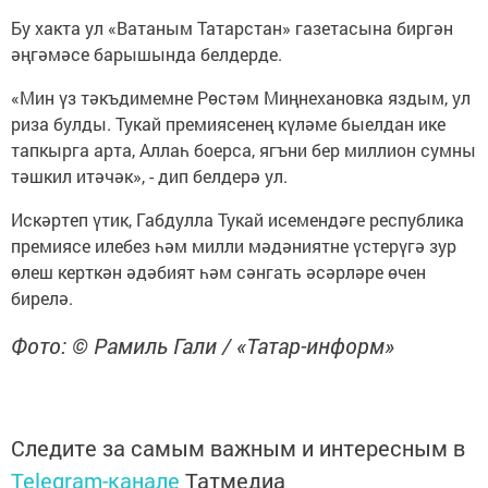
Бу хакта ул «Ватаным Татарстан» газетасына биргән
әңгәмәсе барышында белдерде.
«Мин үз тәкъдимемне Рөстәм Миңнехановка яздым, ул
риза булды. Тукай премиясенең күләме быелдан ике
тапкырга арта, Аллаһ боерса, ягъни бер миллион сумны
тәшкил итәчәк», - дип белдерә ул.
Искәртеп үтик, Габдулла Тукай исемендәге республика
премиясе илебез һәм милли мәдәниятне үстерүгә зур
өлеш керткән әдәбият һәм сәнгать әсәрләре өчен
бирелә.
Фото: © Рамиль Гали / «Татар-информ»
Следите за самым важным и интересным в
Telegram-канале
Татмедиа