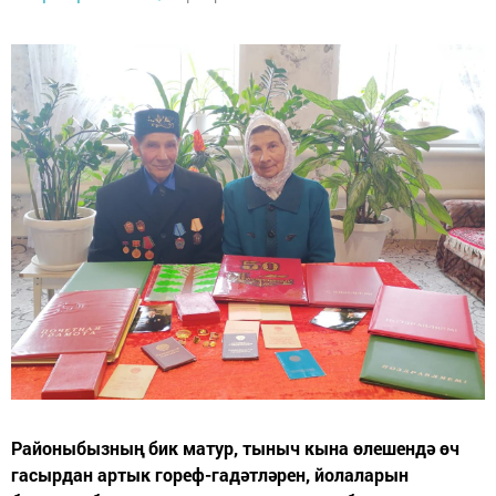
Районыбызның бик матур, тыныч кына өлешендә өч
гасырдан артык гореф-гадәтләрен, йолаларын