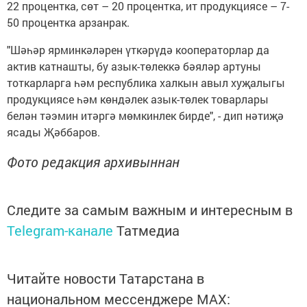
22 процентка, сөт – 20 процентка, ит продукциясе – 7-
50 процентка арзанрак.
"Шәһәр ярминкәләрен үткәрүдә кооператорлар да
актив катнашты, бу азык-төлеккә бәяләр артуны
тоткарларга һәм республика халкын авыл хуҗалыгы
продукциясе һәм көндәлек азык-төлек товарлары
белән тәэмин итәргә мөмкинлек бирде", - дип нәтиҗә
ясады Җәббаров.
Фото редакция архивыннан
Следите за самым важным и интересным в
Telegram-канале
Татмедиа
Читайте новости Татарстана в
национальном мессенджере MАХ: