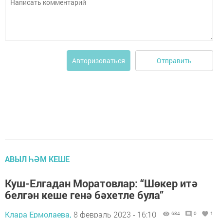
Отправить
Авторизоваться
АВЫЛ ҺӘМ КЕШЕ
Куш-Елгадан Моратовлар: “Шөкер итә
белгән кеше генә бәхетле була”
Клара Ермолаева,
8 февраль 2023 - 16:10
684
0
1