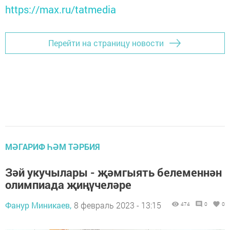
https://max.ru/tatmedia
Перейти на страницу новости
МӘГАРИФ ҺӘМ ТӘРБИЯ
Зәй укучылары - җәмгыять белеменнән
олимпиада җиңүчеләре
Фанур Миникаев,
8 февраль 2023 - 13:15
474
0
0