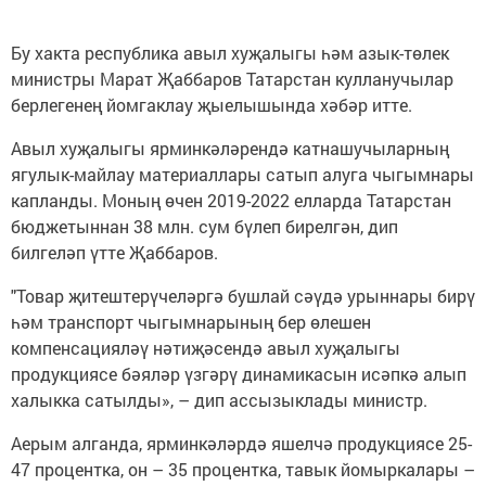
Бу хакта республика авыл хуҗалыгы һәм азык-төлек
министры Марат Җаббаров Татарстан кулланучылар
берлегенең йомгаклау җыелышында хәбәр итте.
Авыл хуҗалыгы ярминкәләрендә катнашучыларның
ягулык-майлау материаллары сатып алуга чыгымнары
капланды. Моның өчен 2019-2022 елларда Татарстан
бюджетыннан 38 млн. сум бүлеп бирелгән, дип
билгеләп үтте Җаббаров.
"Товар җитештерүчеләргә бушлай сәүдә урыннары бирү
һәм транспорт чыгымнарының бер өлешен
компенсацияләү нәтиҗәсендә авыл хуҗалыгы
продукциясе бәяләр үзгәрү динамикасын исәпкә алып
халыкка сатылды», – дип ассызыклады министр.
Аерым алганда, ярминкәләрдә яшелчә продукциясе 25-
47 процентка, он – 35 процентка, тавык йомыркалары –