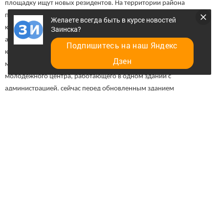
площадку ищут новых резидентов. На территории района
продолжают строить сельские клубы: в этом году открыли новый
Желаете всегда быть в курсе новостей
клуб в Карманово, так что теперь в поселениях функционируют 7
Заинска?
аналогичных комплексов. Муниципальный лагерь «Созвездие»
Подпишитесь на наш Яндекс
капитально отремонтировали, в новой части города открыли
Дзен
молодежный центр «Ялкын», в Заинске-2 заканчивают ремонт
молодежного центра, работающего в одном здании с
администрацией, сейчас перед обновленным зданием
выкладывают дорожку брусчаткой. Также в городе продолжают
ремонт детских садов: в следующем году будут капитально
ремонтировать детский сад «Березка» в Заинске-2. В районе
заканчивают строительство новых фельдшерско-акушерских
пунктов, центральную районную больницу планируют
преобразить в современный медицинский городок, а
приезжающим врачам предлагают 5 грантов главы по 300 тысяч
рублей на улучшение жилищных условий. Глава напомнил и о том,
что в исторической части города открыли новый стадион на 100
зрительских мест, который зимой может работать как каток, а в