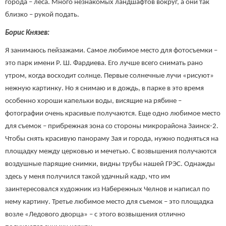
города – леса. Много незнакомых ландшафтов вокруг, а они так
близко – рукой подать.
Борис Князев:
Я занимаюсь пейзажами. Самое любимое место для фотосъемки –
это парк имени Р. Ш. Фардиева. Его лучше всего снимать рано
утром, когда восходит солнце. Первые солнечные лучи «рисуют»
нежную картинку. Но я снимаю и в дождь, в парке в это время
особенно хороши капельки воды, висящие на рябине –
фотографии очень красивые получаются. Еще одно любимое место
для съемок – прибрежная зона со стороны микрорайона Заинск-2.
Чтобы снять красивую панораму Зая и города, нужно подняться на
площадку между церковью и мечетью. С возвышения получаются
воздушные парящие снимки, видны трубы нашей ГРЭС. Однажды
здесь у меня получился такой удачный кадр, что им
заинтересовался художник из Набережных Челнов и написал по
нему картину. Третье любимое место для съемок – это площадка
возле «Ледового дворца» – с этого возвышения отлично