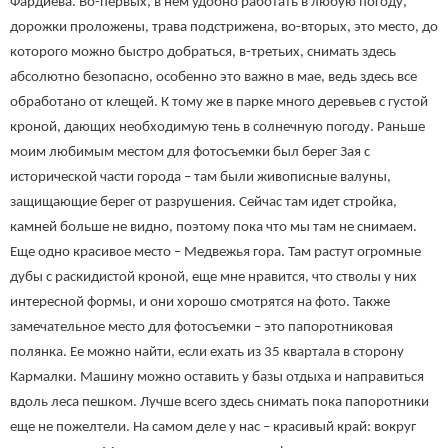
Фардиева. Во-первых, в нем удобно работать в любую погоду,
дорожки проложены, трава подстрижена, во-вторых, это место, до
которого можно быстро добраться, в-третьих, снимать здесь
абсолютно безопасно, особенно это важно в мае, ведь здесь все
обработано от клещей. К тому же в парке много деревьев с густой
кроной, дающих необходимую тень в солнечную погоду. Раньше
моим любимым местом для фотосъемки был берег Зая с
исторической части города – там были живописные валуны,
защищающие берег от разрушения. Сейчас там идет стройка,
камней больше не видно, поэтому пока что мы там не снимаем.
Еще одно красивое место – Медвежья гора. Там растут огромные
дубы с раскидистой кроной, еще мне нравится, что стволы у них
интересной формы, и они хорошо смотрятся на фото. Также
замечательное место для фотосъемки – это папоротниковая
полянка. Ее можно найти, если ехать из 35 квартала в сторону
Кармалки. Машину можно оставить у базы отдыха и направиться
вдоль леса пешком. Лучше всего здесь снимать пока папоротники
еще не пожелтели. На самом деле у нас – красивый край: вокруг