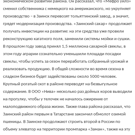
экономическом развитии района. Он рассказал, что «Мефро уилз»
сменил собственника с немецкого на американского, но укрупняет
производство – в Заинск перевозят тольяттинский завод, а значит,
грядет модернизация производства. «Заинский сахар» продолжает
получать инвестиции на развитие: на эти средства уже провели
реконструкцию кагатного поля, заменили системы мойки и сушки.
В прошлом году завод принял 1,5 миллиона сахарной свеклы, в
этом году аграрии сознательно уменьшили площади посадки
свеклы, чтобы успеть за сезон переработать собранный урожай и
реализовать продукцию. В общей сложности во время сезона в
сладком бизнесе будет задействованы около 5000 человек.
Крупный рогатый скот в районе переводят на безвыгульное
содержание. В ООО «Нива» несколько раз дойных коров выводили
на прогулку, чтобы у телочек не началось ожирение от
малоподвижного образа жизни. Также глава района рассказал, что
Заинский район первым в Татарстане закончил обмолот озимой
пшеницы. В Заинске продолжают строить второй в России по
объему элеватор на территории промпарка «Заман», также на эту