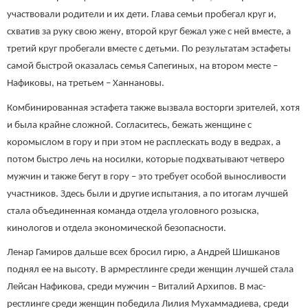
участвовали родители и их дети. Глава семьи пробегал круг и,
схватив за руку свою жену, второй круг бежал уже с ней вместе, а
третий круг пробегали вместе с детьми. По результатам эстафеты
самой быстрой оказалась семья Сапегиных, на втором месте –
Нафиковы, на третьем – Ханнановы.
Комбинированная эстафета также вызвала восторги зрителей, хотя
и была крайне сложной. Согласитесь, бежать женщине с
коромыслом в гору и при этом не расплескать воду в ведрах, а
потом быстро лечь на носилки, которые подхватывают четверо
мужчин и также бегут в гору – это требует особой выносливости
участников. Здесь были и другие испытания, а по итогам лучшей
стала объединенная команда отдела уголовного розыска,
кинологов и отдела экономической безопасности.
Ленар Гамиров дальше всех бросил гирю, а Андрей Шишканов
поднял ее на высоту. В армрестлинге среди женщин лучшей стала
Лейсан Нафикова, среди мужчин – Виталий Архипов. В мас-
рестлинге среди женщин победила Лилия Мухаммадиева, среди