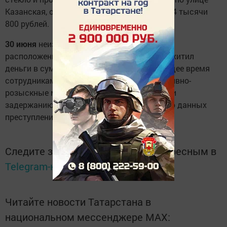
Казанская, откуда похитил деньги в сумме 4 тысячи
800 рублей.
30 июня
неизвестный проник в магазин,
расположенный по улице Ленина откуда похитил
деньги в сумме 10 тысяч рублей. В настоящее время
сотрудниками полиции проводятся оперативно-
розыскные мероприятия по установлению и
задержанию лиц причастных к совершению данных
преступлений.
Следите за самым важным и интересным в
Telegram-канале
Татмедиа
Читайте новости Татарстана в
национальном мессенджере MАХ: