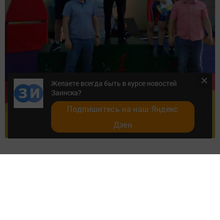
Желаете всегда быть в курсе новостей
Заинска?
Подпишитесь на наш Яндекс
Дзен
Следите за самым важным и интересным в
Telegram-канале
Татмедиа