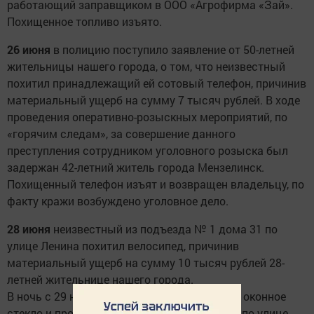
работающий заправщиком в ООО «Агрофирма «Зай».
Похищенное топливо изъято.
26 июня
в полицию поступило заявление от 50-летней
жительницы нашего города, о том, что неизвестный
похитил принадлежащий ей сотовый телефон, причинив
материальный ущерб на сумму 7 тысяч рублей. В ходе
проведения оперативно-розыскных мероприятий, по
«горячим следам», за совершение данного
преступления сотрудником уголовного розыска был
задержан 42-летний житель города Мензелинск.
Похищенный телефон изъят и возвращен владельцу, по
факту кражи возбуждено уголовное дело.
28 июня
неизвестный из подъезда № 1 дома 31 по
улице Ленина похитил велосипед, причинив
материальный ущерб на сумму 10 тысяч рублей 28-
летней жительнице нашего города.
В ночь с 29 на 30 июня неизвестный разбил оконное
стекло и проник в магазин, расположенный по улице