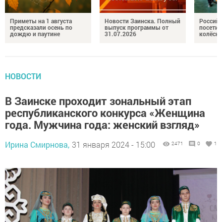
Приметы на 1 августа
Новости Заинска. Полный
Российс
предсказали осень по
выпуск программы от
посетил
дождю и паутине
31.07.2026
колёсн
НОВОСТИ
В Заинске проходит зональный этап
республиканского конкурса «Женщина
года. Мужчина года: женский взгляд»
Ирина Смирнова,
31 января 2024 - 15:00
2471
0
1