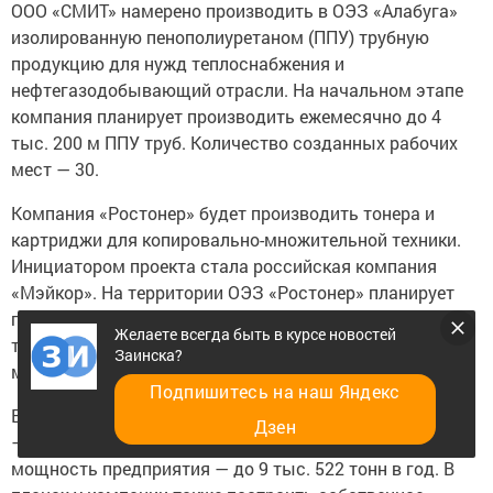
ООО «СМИТ» намерено производить в ОЭЗ «Алабуга»
изолированную пенополиуретаном (ППУ) трубную
продукцию для нужд теплоснабжения и
нефтегазодобывающий отрасли. На начальном этапе
компания планирует производить ежемесячно до 4
тыс. 200 м ППУ труб. Количество созданных рабочих
мест — 30.
Компания «Ростонер» будет производить тонера и
картриджи для копировально-множительной техники.
Инициатором проекта стала российская компания
«Мэйкор». На территории ОЭЗ «Ростонер» планирует
производить 2,8 млн единиц картриджей и 380 тонн
Желаете всегда быть в курсе новостей
тонера в год. Для этих целей будет создано 81 рабочее
Заинска?
место.
Подпишитесь на наш Яндекс
Еще один новый резидент — компания «Русский воск»
Дзен
— займется производством полиэтиленового воска,
мощность предприятия — до 9 тыс. 522 тонн в год. В