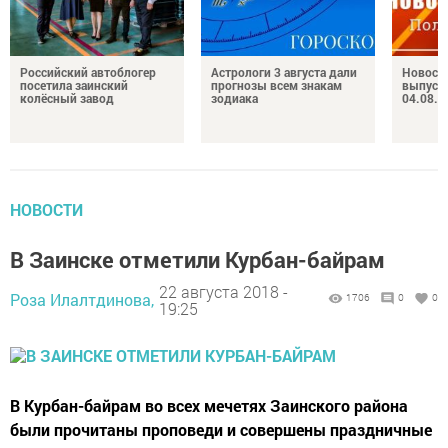
Российский автоблогер
Астрологи 3 августа дали
Новост
посетила заинский
прогнозы всем знакам
выпуск
колёсный завод
зодиака
04.08.2
НОВОСТИ
В Заинске отметили Курбан-байрам
22 августа 2018 -
Роза Илалтдинова,
1706
0
0
19:25
В Курбан-байрам во всех мечетях Заинского района
были прочитаны проповеди и совершены праздничные