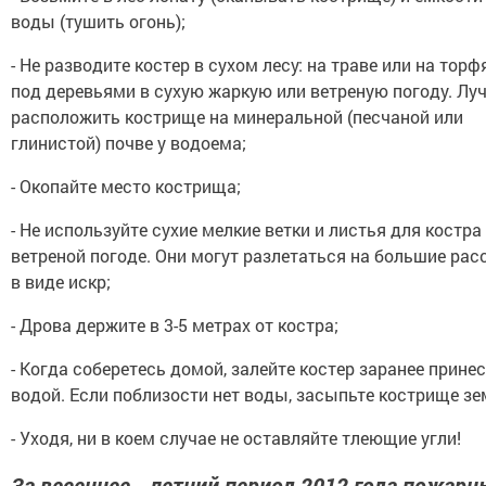
воды (тушить огонь);
- Не разводите костер в сухом лесу: на траве или на торф
под деревьями в сухую жаркую или ветреную погоду. Лу
расположить кострище на минеральной (песчаной или
глинистой) почве у водоема;
- Окопайте место кострища;
- Не используйте сухие мелкие ветки и листья для костра
ветреной погоде. Они могут разлетаться на большие рас
в виде искр;
- Дрова держите в 3-5 метрах от костра;
- Когда соберетесь домой, залейте костер заранее прине
водой. Если поблизости нет воды, засыпьте кострище зе
- Уходя, ни в коем случае не оставляйте тлеющие угли!
За весеннее - летний период 2012 года пожарн