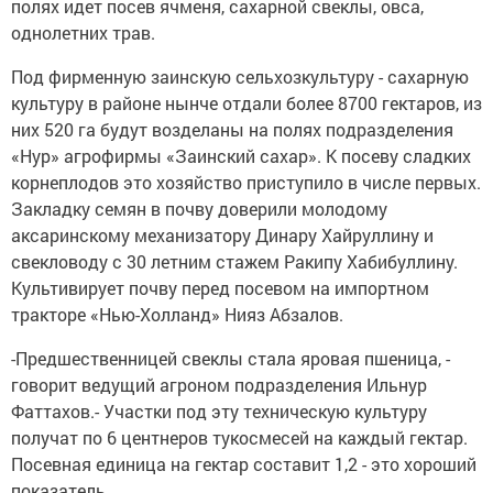
полях идет посев ячменя, сахарной свеклы, овса,
однолетних трав.
Под фирменную заинскую сельхозкультуру - сахарную
культуру в районе нынче отдали более 8700 гектаров, из
них 520 га будут возделаны на полях подразделения
«Нур» агрофирмы «Заинский сахар». К посеву сладких
корнеплодов это хозяйство приступило в числе первых.
Закладку семян в почву доверили молодому
аксаринскому механизатору Динару Хайруллину и
свекловоду с 30 летним стажем Ракипу Хабибуллину.
Культивирует почву перед посевом на импортном
тракторе «Нью-Холланд» Нияз Абзалов.
-Предшественницей свеклы стала яровая пшеница, -
говорит ведущий агроном подразделения Ильнур
Фаттахов.- Участки под эту техническую культуру
получат по 6 центнеров тукосмесей на каждый гектар.
Посевная единица на гектар составит 1,2 - это хороший
показатель.