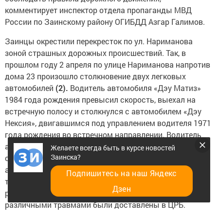
комментирует инспектор отдела пропаганды МВД
России по Заинскому району ОГИБДД Азгар Галимов.
Заинцы окрестили перекресток по ул. Нариманова
зоной страшных дорожных происшествий. Так, в
прошлом году 2 апреля по улице Нариманова напротив
дома 23 произошло столкновение двух легковых
автомобилей
(2).
Водитель автомобиля «Дэу Матиз»
1984 года рождения превысил скорость, выехал на
встречную полосу и столкнулся с автомобилем «Дэу
Нексия», двигавшимся под управлением водителя 1971
года рождения во встречном направлении. Водитель
автомобиля «Дэу Матиз» от полученных травм
Желаете всегда быть в курсе новостей
Заинска?
скончался на месте происшествия. Пассажирки
автомобиля «Дэу Матиз» 1990 и 1992 года рождения, а
Подпишитесь на наш Яндекс
также пассажир автомобиля «Дэу Матиз» 1990 года
Дзен
рождения и водитель автомобиля «Дэу Нексия» с
различными травмами были доставлены в ЦРБ.