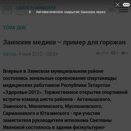
ЗАИНСК-ИНФОРМ
16+
5
Автоматическое закрытие баннера через
Газета "Новый Зай" - Заинский район
ТЕМА ДНЯ
Заинские медики – пример для горожан
Автор,
4 мая 2012 - 03:54
2013
0
0
Впервые в Заинском муниципальном районе
состоялись зональные соревнования спартакиады
медицинских работников Республики Татарстан
«Здоровье-2012». Торжественное открытие спортивной
встречи команд шести районов - Актанышского,
Заинского, Мензелинского, Муслюмовского,
Сармановкого и Ютазинского - при участии
заместителя руководителя исполкома Светланы
Ивановой состоялось в здании физкультурно-