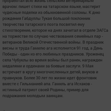
проработал всю жизнь сельским ветеринарным
врачом: пишет стихи на татарском языке, мастерит
чудесные поделки из обыкновенной соломы. К дню
рождения Габдуллы Тукая большой поклонник
творчества татарского поэта посвятил ему
стихотворение, которое на днях зачитал в отделе ЗАГСа
на торжестве по случаю чествования семейных пар -
ветеранов Великой Отечественной войны. В праздник
весны и труда Гамилю ага исполнится 91 год, а День
Победы - один из его любимых праздников. Уроженец
села Чубуклы во время войны был ранен, награжден
медалями и орденами за боевые заслуги. 9 Мая
встречает в кругу многочисленных детей, внуков и
правнуков. Более 30 лет по жизни идет фронтовик
вместе с Гильманией апа. Гамиль ага Исхаков -
истинный патриот своей Родины, пример для
подражания молодым заинцам.