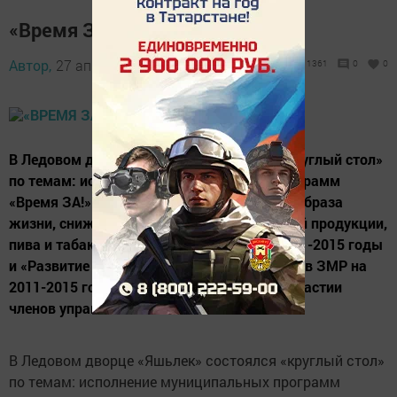
«Время За!»
Автор,
27 апреля 2012 - 06:35
1361
0
0
В Ледовом дворце «Яшьлек» состоялся «круглый стол»
по темам: исполнение муниципальных программ
«Время ЗА!» по формированию здорового образа
жизни, снижению потребления алкогольной продукции,
пива и табака среди населения ЗМР на 2011-2015 годы
и «Развитие физической культуры и спорта в ЗМР на
2011-2015 годы». Заседание прошло при участии
членов управлений по...
В Ледовом дворце «Яшьлек» состоялся «круглый стол»
по темам: исполнение муниципальных программ