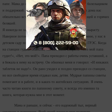
папе. Мама до сих пор остается нашим самым главным болельщиком
и поддержкой. Если она не ходила с нами на лыжах, то дома нас
обязательно встречал теплый, домашний запах свежих щей и горячих
беляшей.
Я никогда не задумывалась о том, кем хочу стать, когда вырасту.
Наверное потому, что выросла в семье энергетиков. Помню, у нас в
детском саду почти все ребята были детьми работников ГРЭС. Когда
на станции гудели клапаны, мы начинали спорить: «Это мой папа
гудит!», «Нет, это мой!». Папа приходил с работы очень уставший, а
я бежала к нему на встречу. Он обнимал меня и говорил: «И никаких
таблеток не надо!». Он рано уходил и поздно приходил со станции,
но все свободное время отдавал нам, детям. Мудрые папины советы
помогают и в работе, и в каких-то житейских ситуациях. Я очень
часто читаю книги по папиному совету, и всегда это именно та
книга, которая нужна мне в этот момент.
Мама и раньше, и сейчас - его надежный тыл, верный
соратник и помощник. Всей своей жизнью мои родители