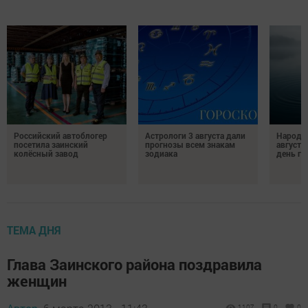
Российский автоблогер
Астрологи 3 августа дали
Народн
посетила заинский
прогнозы всем знакам
августа
колёсный завод
зодиака
день гр
ТЕМА ДНЯ
Глава Заинского района поздравила
женщин
1107
0
0