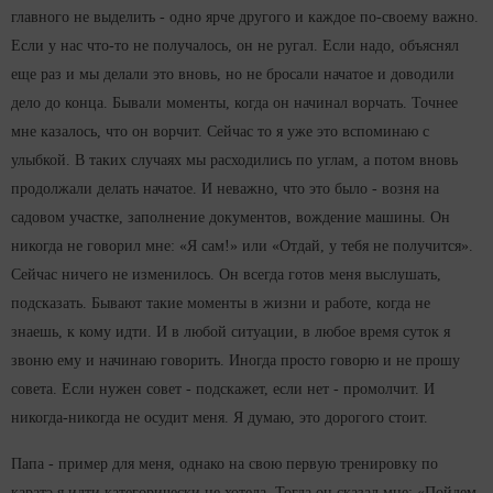
главного не выделить - одно ярче другого и каждое по-своему важно.
Если у нас что-то не получалось, он не ругал. Если надо, объяснял
еще раз и мы делали это вновь, но не бросали начатое и доводили
дело до конца. Бывали моменты, когда он начинал ворчать. Точнее
мне казалось, что он ворчит. Сейчас то я уже это вспоминаю с
улыбкой. В таких случаях мы расходились по углам, а потом вновь
продолжали делать начатое. И неважно, что это было - возня на
садовом участке, заполнение документов, вождение машины. Он
никогда не говорил мне: «Я сам!» или «Отдай, у тебя не получится».
Сейчас ничего не изменилось. Он всегда готов меня выслушать,
подсказать. Бывают такие моменты в жизни и работе, когда не
знаешь, к кому идти. И в любой ситуации, в любое время суток я
звоню ему и начинаю говорить. Иногда просто говорю и не прошу
совета. Если нужен совет - подскажет, если нет - промолчит. И
никогда-никогда не осудит меня. Я думаю, это дорогого стоит.
Папа - пример для меня, однако на свою первую тренировку по
каратэ я идти категорически не хотела. Тогда он сказал мне: «Пойдем