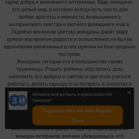
заряд добра и жизненного оптимизма. Ведь женщина -
это целый мир, в котором всегда есть место для
любви, красоты и нежности, возвышенного
материнского чувства и уютного домашнего очага.
Подобно весенним цветам, женщины дарят миру
зримое восприятие радости и осмысленности бытия,
вдохновляя влюбленных в них мужчин на благородные
поступки.
Женщины сегодня-это в большинстве своем
труженицы. Родить ребенка, обустроить дом,
наполнить его добром и светом и при этом учиться
работать, делать карьеру и не потерять в хлопотах и
заботах свое женское очарование-все это под силу
Желаете всегда быть в курсе новостей
нашим женщинам.
Заинска?
Особой признательности и благодарности
Подпишитесь на наш Яндекс
заслуживают женщины старшего поколения, на долю
Дзен
которых выпали военное лихолетье и тяжелые годы
восстановления страны. Глядя на наших дорогих
женщин ветеранов, воочию убеждаешься, что