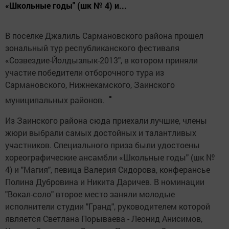
«Школьные годы" (шк № 4) и...
В поселке Джалиль Сармановского района прошел
зональный тур республиканского фестиваля
«Созвездие-Йолдызлык-2013", в котором приняли
участие победители отборочного тура из
Сармановского, Нижнекамского, Заинского
муниципальных районов.
Из Заинского района сюда приехали лучшие, члены
жюри выбрали самых достойных и талантливых
участников. Специального приза были удостоены
хореографические ансамбли «Школьные годы" (шк №
4) и "Магия", певица Валерия Сидорова, конферансье
Полина Дубровина и Никита Даричев. В номинации
"Вокал-соло" второе место заняли молодые
исполнители студии "Гранд", руководителем которой
является Светлана Порываева - Леонид Анисимов,