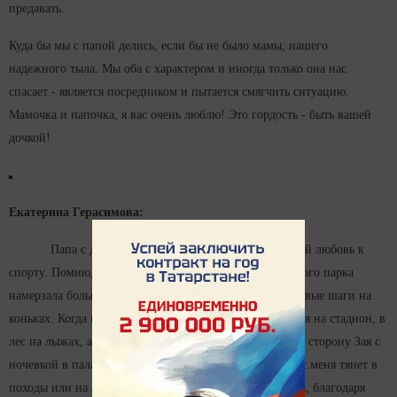
предавать.
Куда бы мы с папой делись, если бы не было мамы, нашего
надежного тыла. Мы оба с характером и иногда только она нас
спасает - является посредником и пытается смягчить ситуацию.
Мамочка и папочка, я вас очень люблю! Это гордость - быть вашей
дочкой!
Екатерина Герасимова:
Папа с детства прививал нам с братом и сестрой любовь к
спорту. Помню, как по улице Рафикова напротив второго парка
намерзала большая - большая лужа, где я и сделала первые шаги на
коньках. Когда немного подросла, стали ходить кататься на стадион, в
лес на лыжах, а летом - еженедельные переправы на ту сторону Зая с
ночевкой в палатках и песнями у костра. И если сейчас меня тянет в
походы или на лыжные прогулки, то это все из детства, благодаря