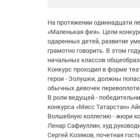
На протяжении одиннадцати ле
«Маленькая фея». Цели конкур
одаренных детей, развитие уме
грамотно говорить. В этом год
начальных классов общеобраз
Конкурс проходил в форме теа
герои - Золушки, должны попаст
обычных девочек перевоплотит
В роли ведущей - победительн
конкурса «Мисс Татарстан» Ай
Волшебную коллегию - жюри ко
Ленар Сафиуллин, худ.руковод
Сергей Козяков, почетная гост