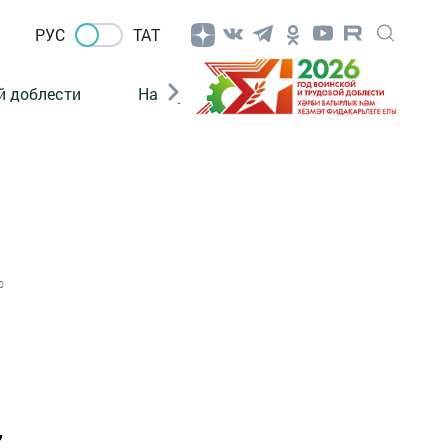
РУС
ТАТ
й доблести
Нацпроекты
Поколение будущего
0
,