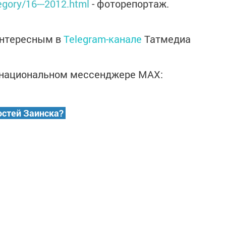
tegory/16---2012.html
- фоторепортаж.
интересным в
Telegram-канале
Татмедиа
в национальном мессенджере MАХ:
остей Заинска?