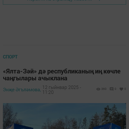
СПОРТ
«Ялта-Зәй» дә республиканың иң көчле
чаңгылары ачыклана
12 гыйнвар 2025 -
Энҗе Әгъләмова,
360
0
0
11:20