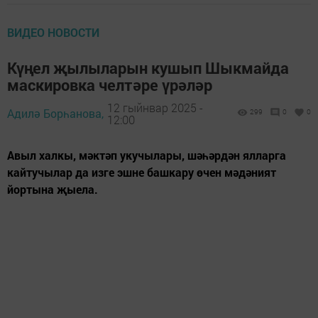
ВИДЕО НОВОСТИ
Күңел җылыларын кушып Шыкмайда
маскировка челтәре үрәләр
12 гыйнвар 2025 -
Адилә Борһанова,
299
0
0
12:00
Авыл халкы, мәктәп укучылары, шәһәрдән ялларга
кайтучылар да изге эшне башкару өчен мәдәният
йортына җыела.