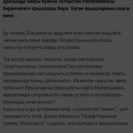
арасында чаңгы буенча Татарстан Республикасы
беренчелеге ярышлары бара. Бүген ярышларның соңгы
көне. .
Бу безнең Зәй районы җирлеге өчен мөһим вакыйга,
чөнки нәкъ менә биредә Татарстанның иң яхшы
чаңгычы-спортчылары ачыклана.
"Бу матур кышкы, кояшлы көндә без барлык
спортчыларны сәламлибез! Сез республика
ярышларында катнашуыгыз белән үк иң-иңнәр, чаңгы
юлларында моны дәлилләгез. Иң көчле чаңгычы җиңү
яуласын! Ярышларны оештыручыларга безнең район
җирлегендә спортның бу төрен үстерүгә игътибарлы
булулары өчен рәхмәт!
Барыгызга да күтәренке көеф, сәламәтлек телим", - дип
мөрәҗәгать итте район башлыгы Разиф Кәримов
үзенең "ВКонтакте" социаль челтәрендәге аккаунтында.