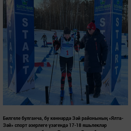
Билгеле булганча, бу көннәрдә Зәй районының «Ялта-
Зәй» спорт әзерлеге үзәгендә 17-18 яшьлекләр