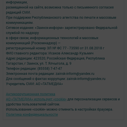
информации,
размещенной на сайте, возможна только с письменного согласия
редакций СМИ.
При поддержке Республиканского агентства по печати и массовым
коммуникациям.
Сетевое издание: «Заинск-информ» зарегистрировано Федеральной
службой по надзору
в сфере связи, информационных технологий и массовых
коммуникаций (Роскомнадзор) —
регистрационный номер ЭЛ № ФС 77 - 73590 от 31.08.2018 г
ФИО главного редактора: Исаков Александр Кузьмич
Адрес редакции: 423520, Российская Федерация, Республика
Татарстан, г Заинск, ул. Т. Ялчыгола, д. 9
Телефон редакции: (85558) 7-47-47
Электронная почта редакции: zainsk-inform@yandex.ru
Для сообщений о фактах коррупции: zainsk-inform@yandex.ru
Учредитель СМИ: АО «ТАТМЕДИА»
Антикоррупционная политика
АО «ТАТМЕДИА» использует «cookie»
для персонализации сервисов и
удобства пользователей сайтом.
Использование «cookie» можно отменить в настройках браузера.
Политика конфиденциальности