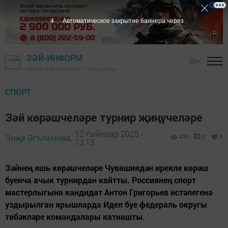
4
Автоматическое закрытие баннера через
ЗӘЙ-ИНФОРМ
16+
Газета "Зәй офыклары"- Зәй районы
СПОРТ
Зәй көрәшчеләре турнир җиңүчеләре
12 гыйнвар 2025 -
Энҗе Әгъләмова,
406
0
6
13:15
Зәйнең яшь көрәшчеләре Чувашиядән ирекле көрәш
буенча ачык турнирдан кайтты. Россиянең спорт
мастерлыгына кандидат Антон Григорьев истәлегенә
уздырылган ярышларда Идел буе федераль округы
төбәкләре командалары катнашты.