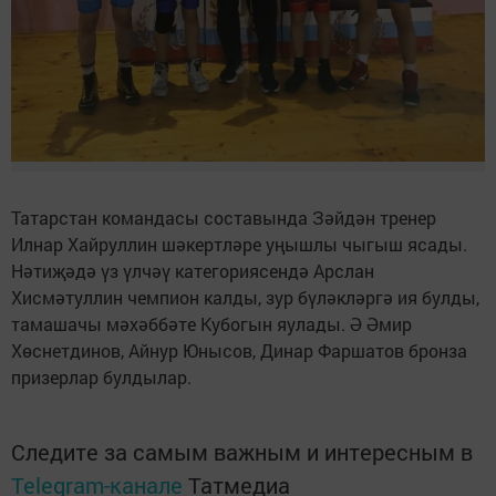
Татарстан командасы составында Зәйдән тренер
Илнар Хайруллин шәкертләре уңышлы чыгыш ясады.
Нәтиҗәдә үз үлчәү категориясендә Арслан
Хисмәтуллин чемпион калды, зур бүләкләргә ия булды,
тамашачы мәхәббәте Кубогын яулады. Ә Әмир
Хөснетдинов, Айнур Юнысов, Динар Фаршатов бронза
призерлар булдылар.
Следите за самым важным и интересным в
Telegram-канале
Татмедиа