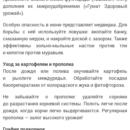
дополняя их микроудобрениями («Гумат Здоровый
урожай»).
Особую опасность в июне представляет медведка. Для
борьбы с ней используйте ловушки: вкопайте банку,
смазанную медом, и накройте доской с зазором. Также
эффективны зольно-мыльные настои против тли
и кипяток против муравьев.
Уход за картофелем и прополка
После дождя или полива окучивайте картофель
и рыхлите междурядья. Обработайте посадки
биопрепаратами от колорадского жука и фитофтороза.
Не забывайте о прополке: удаляйте сорняки
до разрастания корневой системы. Полоть легче после
дождя, когда корни легко выдергиваются. Регулярная
прополка — залог высокого урожая!
График подкормок