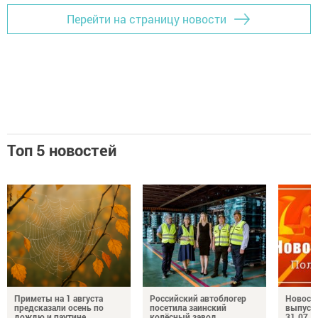
Перейти на страницу новости
Топ 5 новостей
Приметы на 1 августа
Российский автоблогер
Новост
предсказали осень по
посетила заинский
выпуск
дождю и паутине
колёсный завод
31.07.2