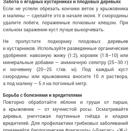
Забота о ягодных кустарниках и плодовых деревьях
Если не успели обрезать кончики веток у крыжовника
и малины — сделайте это в начале июня. У смородины
удалите побеги, пораженные почковым клещом. При
сильном заражении куст лучше выкорчевать.
Не пропустите подкормку плодовых деревьев
и кустарников. Используйте разведенные органические
удобрения: навозную жижу (1:2), коровяк (1:8–10) или
минеральные добавки — аммиачную селитру (25–30 г)
и мочевину (20–25 г/кв. м). Под каждый куст
смородины или крыжовника вносите 10 л раствора,
а под малину — 5 л на погонный метр.
Борьба с болезнями и вредителями
Повторно обработайте яблони и груши от парши,
а крыжовник — от мучнистой росы. Осматривайте
деревья, уничтожая паутинные гнёзда и кладки
вредителей. Для профилактики грибковых заболеваний
применяйте биологические фунгициды («Баксис», «Ж»),