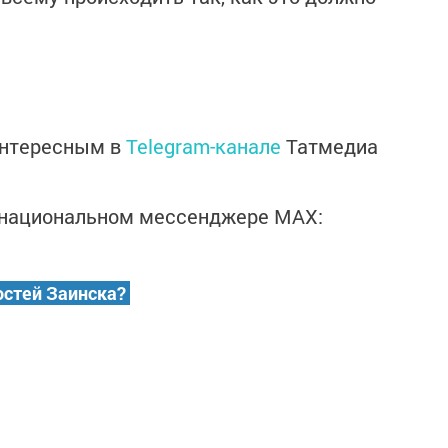
интересным в
Telegram-канале
Татмедиа
в национальном мессенджере MАХ:
остей Заинска?