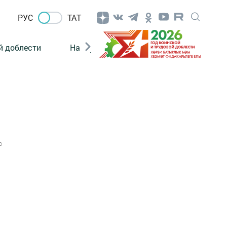
РУС
ТАТ
й доблести
Нацпроекты
Поколение будущего
0