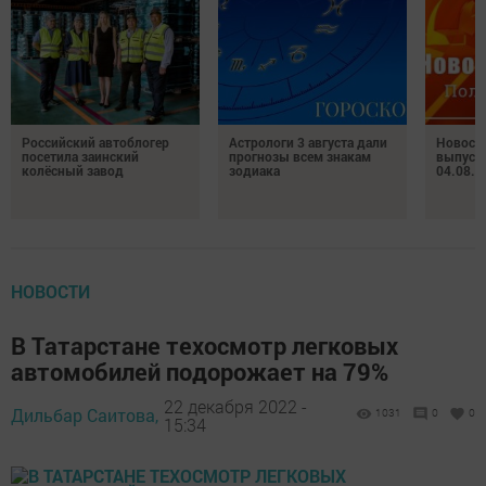
Российский автоблогер
Астрологи 3 августа дали
Новост
посетила заинский
прогнозы всем знакам
выпуск
колёсный завод
зодиака
04.08.2
НОВОСТИ
В Татарстане техосмотр легковых
автомобилей подорожает на 79%
22 декабря 2022 -
Дильбар Саитова,
1031
0
0
15:34