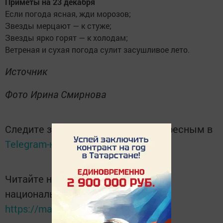
Приметы на 23 декабря
Если погода ясная, жди морозов;
Звезды мерцают — к стуже;
Звезды ярко горят — к холодам;
Ветреная и сухая погода сулит засушливое лето.
Источник
Фото Ирина Смирнова
Следите за самым важным и интересным в
Telegram-канале
Татмедиа
Читайте новости Татарстана в
национальном мессенджере MАХ:
https://max.ru/tatmedia