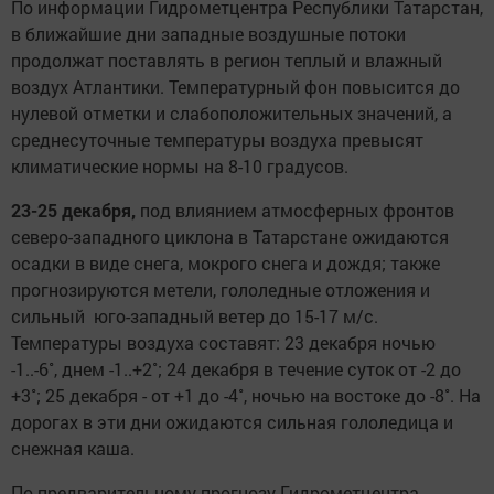
По информации Гидрометцентра Республики Татарстан,
в ближайшие дни западные воздушные потоки
продолжат поставлять в регион теплый и влажный
воздух Атлантики. Температурный фон повысится до
нулевой отметки и слабоположительных значений, а
среднесуточные температуры воздуха превысят
климатические нормы на 8-10 градусов.
23-25 декабря,
под влиянием атмосферных фронтов
северо-западного циклона в Татарстане ожидаются
осадки в виде снега, мокрого снега и дождя; также
прогнозируются метели, гололедные отложения и
сильный юго-западный ветер до 15-17 м/с.
Температуры воздуха составят: 23 декабря ночью
-1..-6˚, днем -1..+2˚; 24 декабря в течение суток от -2 до
+3˚; 25 декабря - от +1 до -4˚, ночью на востоке до -8˚. На
дорогах в эти дни ожидаются сильная гололедица и
снежная каша.
По предварительному прогнозу Гидрометцентра