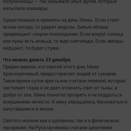
полуночницы — так называли злых духов, которые
насылали кошмары.
Существовали и приметы на день Мины. Если стоит
ясная погода, то ударят морозы. Белые облака
предвещают скорое похолодание. Если вокруг солнца
или луны есть кольца, то жди снегопада. Если звезды
мерцают, то будет стужа.
Что можно делать 23 декабря
Предки верили, что святой этого дня, Мина
Красноречивый, предостерегает людей от сумерек.
Такое время суток крестьяне считали пеленой, которая
застилает глаза и не дает отличить свет от тьмы, а
добро от зла. Мина помогал прозреть и не поддаться
искушениям нечисти. К нему обращались бесноватые и
запутавшиеся в жизни.
Святого молили как о духовном, так и о физическом
прозрении. На Руси мученика считали целителем