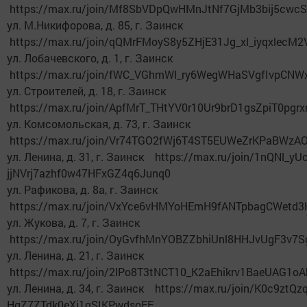
https://max.ru/join/Mf8SbVDpQwHMnJtNf7GjMb3bij5cwc
ул. М.Никифорова, д. 85, г. Заинск
https://max.ru/join/qQMrFMoyS8y5ZHjE31Jg_xl_iyqxlecM
ул. Лобачевского, д. 1, г. Заинск
https://max.ru/join/fWC_VGhmWl_ry6WegWHaSVgfIvpCN
ул. Строителей, д. 18, г. Заинск
https://max.ru/join/ApfMrT_THtYV0r10Ur9brD1gsZpiT0p
ул. Комсомольская, д. 73, г. Заинск
https://max.ru/join/Vr74TGO2fWj6T4ST5EUWeZrKPaBWzA
ул. Ленина, д. 31, г. Заинск https://max.ru/join/1nQNl_yU
jjNVrj7azhf0w47HFxGZ4q6Junq0
ул. Рафикова, д. 8а, г. Заинск
https://max.ru/join/VxYce6vHMYoHEmH9fANTpbagCWetd3
ул. Жукова, д. 7, г. Заинск
https://max.ru/join/OyGvfhMnYOBZZbhiUnl8HHJvUgF3v7
ул. Ленина, д. 21, г. Заинск
https://max.ru/join/2lPo8T3tNCT10_K2aEhikrv1BaeUAG1o
ул. Ленина, д. 34, г. Заинск https://max.ru/join/K0c9ztQ
HgZ7ZTdk0eXj1qSIKPwdsoEE