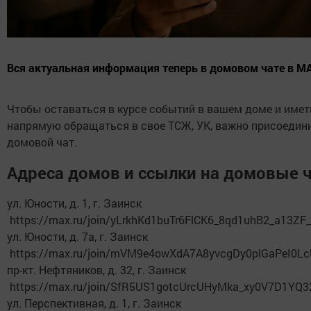
Вся актуальная информация теперь в домовом чате в М
Чтобы оставаться в курсе событий в вашем доме и име
напрямую обращаться в свое ТСЖ, УК, важно присоедини
домовой чат.
Адреса домов и ссылки на домовые 
ул. Юности, д. 1, г. Заинск
https://max.ru/join/yLrkhKd1buTr6FlCK6_8qd1uhB2_a13Z
ул. Юности, д. 7а, г. Заинск
https://max.ru/join/mVM9e4owXdA7A8yvcgDy0plGaPeI0Lc
пр-кт. Нефтяников, д. 32, г. Заинск
https://max.ru/join/SfR5US1gotcUrcUHyMka_xy0V7D1Y
ул. Перспективная, д. 1, г. Заинск