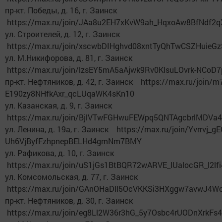
пр-кт. Победы, д. 16, г. Заинск
https://max.ru/join/JAa8u2EH7xKvW9ah_HqxoAw8BfNdf
ул. Строителей, д. 12, г. Заинск
https://max.ru/join/xscwbDIHghvd08xntTyQhTwCSZHuieG
ул. М.Никифорова, д. 81, г. Заинск
https://max.ru/join/lzsEY5mA5aAjwk9Rv0KlsuLOvrk-NCoD
пр-кт. Нефтяников, д. 42, г. Заинск https://max.ru/join/
E190zy8NHfkAxr_qcLUqaWK4sKn10
ул. Казанская, д. 9, г. Заинск
https://max.ru/join/BjlVTwFGHwuFEWpq5QNTAgcbrlMDVa
ул. Ленина, д. 19а, г. Заинск https://max.ru/join/Yvrrvj_g
Uh6VjByfFzhpnepBELHd4gmNm7BMY
ул. Рафикова, д. 10, г. Заинск
https://max.ru/join/uS1jGs1BtBQR72wARVE_lUalocGR_l2lfi
ул. Комсомольская, д. 77, г. Заинск
https://max.ru/join/GAnOHaDll5OcVKKSi3HXggw7avwJ4W
пр-кт. Нефтяников, д. 30, г. Заинск
https://max.ru/join/eg8Ll2W36r3hG_5y7Osbc4rUODnXrkF