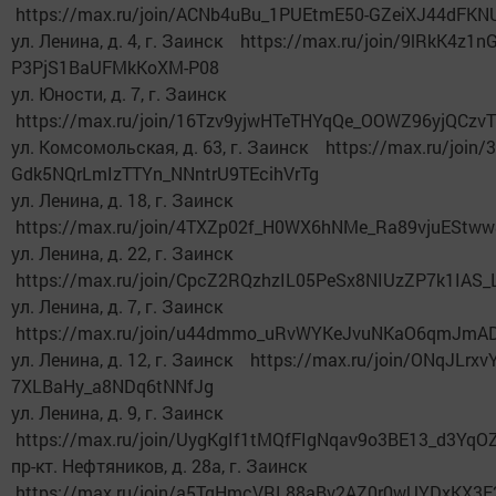
https://max.ru/join/ACNb4uBu_1PUEtmE50-GZeiXJ44dFK
ул. Ленина, д. 4, г. Заинск https://max.ru/join/9lRkK4z1
P3PjS1BaUFMkKoXM-P08
ул. Юности, д. 7, г. Заинск
https://max.ru/join/16Tzv9yjwHTeTHYqQe_OOWZ96yjQCz
ул. Комсомольская, д. 63, г. Заинск https://max.ru/join
Gdk5NQrLmIzTTYn_NNntrU9TEcihVrTg
ул. Ленина, д. 18, г. Заинск
https://max.ru/join/4TXZp02f_H0WX6hNMe_Ra89vjuEStww
ул. Ленина, д. 22, г. Заинск
https://max.ru/join/CpcZ2RQzhzIL05PeSx8NIUzZP7k1IAS
ул. Ленина, д. 7, г. Заинск
https://max.ru/join/u44dmmo_uRvWYKeJvuNKaO6qmJmA
ул. Ленина, д. 12, г. Заинск https://max.ru/join/ONqJLr
7XLBaHy_a8NDq6tNNfJg
ул. Ленина, д. 9, г. Заинск
https://max.ru/join/UygKgIf1tMQfFIgNqav9o3BE13_d3Yq
пр-кт. Нефтяников, д. 28а, г. Заинск
https://max.ru/join/a5TqHmcVRL88aBv2AZ0r0wUYDxKX3