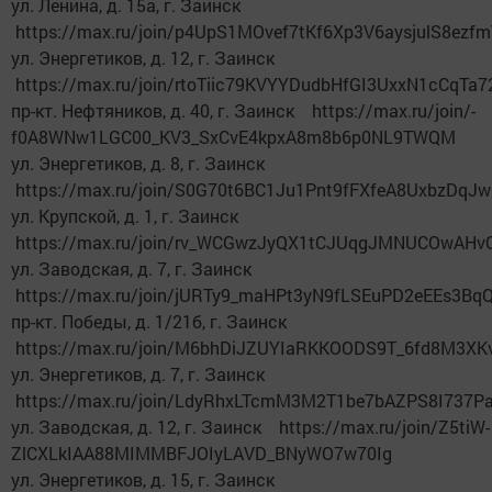
ул. Ленина, д. 15а, г. Заинск
https://max.ru/join/p4UpS1MOvef7tKf6Xp3V6aysjulS8ezf
ул. Энергетиков, д. 12, г. Заинск
https://max.ru/join/rtoTiic79KVYYDudbHfGI3UxxN1cCqTa7
пр-кт. Нефтяников, д. 40, г. Заинск https://max.ru/join/-
f0A8WNw1LGC00_KV3_SxCvE4kpxA8m8b6p0NL9TWQM
ул. Энергетиков, д. 8, г. Заинск
https://max.ru/join/S0G70t6BC1Ju1Pnt9fFXfeA8UxbzDq
ул. Крупской, д. 1, г. Заинск
https://max.ru/join/rv_WCGwzJyQX1tCJUqgJMNUCOwAH
ул. Заводская, д. 7, г. Заинск
https://max.ru/join/jURTy9_maHPt3yN9fLSEuPD2eEEs3B
пр-кт. Победы, д. 1/21б, г. Заинск
https://max.ru/join/M6bhDiJZUYIaRKKOODS9T_6fd8M3X
ул. Энергетиков, д. 7, г. Заинск
https://max.ru/join/LdyRhxLTcmM3M2T1be7bAZPS8I737P
ул. Заводская, д. 12, г. Заинск https://max.ru/join/Z5tiW-
ZlCXLkIAA88MIMMBFJOIyLAVD_BNyWO7w70Ig
ул. Энергетиков, д. 15, г. Заинск