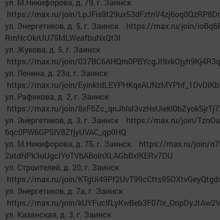
ул. М.Никифорова, д. 79, г. Заинск
https://max.ru/join/LpJFis9t29ux53dFztnV4zj6oq0QzRP8
ул. Энергетиков, д. 5, г. Заинск https://max.ru/join/ioB
RmNcOkrUU75MLWeafbuNxQt3I
ул. Жукова, д. 5, г. Заинск
https://max.ru/join/037BC6AHQm0PBYcgJI9xkOjyh9Kj4R3
ул. Ленина, д. 23а, г. Заинск
https://max.ru/join/EyinktdLEYPHKqeAUNzMYPhf_1DvDlK
ул. Рафикова, д. 2, г. Заинск
https://max.ru/join/8xF6Zc_qnJhlsI3vzHsUiekl0bZyokSjrTj
ул. Энергетиков, д. 3, г. Заинск https://max.ru/join/TznOa
6qc0PW6GPSlV8ZfjyUVAC_qp0HQ
ул. М.Никифорова, д. 75, г. Заинск https://max.ru/join/n7
2atdNPk3uUgcIYoTVbABolnXLAGbBxlKERv7DU
ул. Строителей, д. 20, г. Заинск
https://max.ru/join/KTgUi49Pf2UvT99cCtts95OXtvGeyQtgd
ул. Энергетиков, д. 7а, г. Заинск
https://max.ru/join/kUYFuclfLyKwBeb3F07lx_OnpDyJtAw2
ул. Казанская, д. 3, г. Заинск