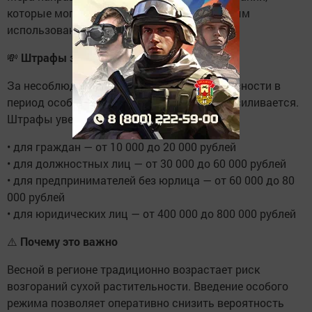
которые могут быть вызваны неосторожным
использованием фейерверков и петард.
💸
Штрафы за нарушение
За несоблюдение правил пожарной безопасности в
период особого режима ответственность усиливается.
Штрафы увеличиваются в два раза:
• для граждан — от 10 000 до 20 000 рублей
• для должностных лиц — от 30 000 до 60 000 рублей
• для предпринимателей без юрлица — от 60 000 до 80
000 рублей
• для юридических лиц — от 400 000 до 800 000 рублей
⚠️
Почему это важно
Весной в регионе традиционно возрастает риск
возгораний сухой растительности. Введение особого
режима позволяет оперативно снизить вероятность