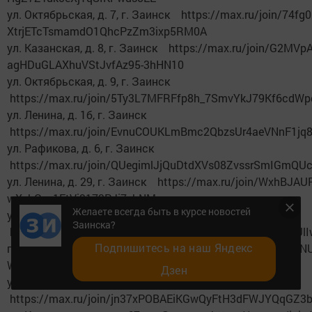
ул. Октябрьская, д. 7, г. Заинск https://max.ru/join/74f
XtrjETcTsmamdO1QhcPzZm3ixp5RM0A
ул. Казанская, д. 8, г. Заинск https://max.ru/join/G2MV
agHDuGLAXhuVStJvfAz95-3hHN10
ул. Октябрьская, д. 9, г. Заинск
https://max.ru/join/5Ty3L7MFRFfp8h_7SmvYkJ79Kf6cdW
ул. Ленина, д. 1б, г. Заинск
https://max.ru/join/EvnuCOUKLmBmc2QbzsUr4aeVNnF1j
ул. Рафикова, д. 6, г. Заинск
https://max.ru/join/QUegimlJjQuDtdXVs08ZvssrSmIGmQ
ул. Ленина, д. 29, г. Заинск https://max.ru/join/WxhBJ
wXybGvx1EtVi9173PJj7zbNM
Желаете всегда быть в курсе новостей
ул. Октябрьская, д. 1б, г. Заинск
Заинска?
https://max.ru/join/FjdJue4YBiGuWRwK1da_S1Mmhrl1hU
Подпишитесь на наш Яндекс
пр-кт. Победы, д. 1/23, г. Заинск https://max.ru/join/fDN
WqKZEc7-RZxip9YJDIMXx1D7A
Дзен
ул. Строителей, д. 4, г. Заинск
https://max.ru/join/jn37xPOBAEiKGwQyFtH3dFWJYQqGZ3b