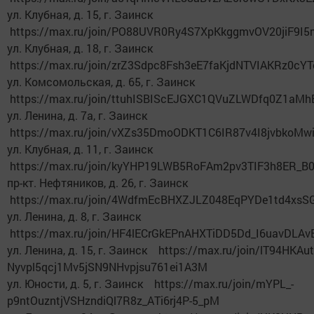
ул. Клубная, д. 15, г. Заинск
https://max.ru/join/PO88UVR0Ry4S7XpKkggmvOV20jiF9I
ул. Клубная, д. 18, г. Заинск
https://max.ru/join/zrZ3Sdpc8Fsh3eE7faKjdNTVIAKRz0c
ул. Комсомольская, д. 65, г. Заинск
https://max.ru/join/ttuhISBIScEJGXC1QVuZLWDfq0Z1aMh
ул. Ленина, д. 7а, г. Заинск
https://max.ru/join/vXZs35DmoODKT1C6IR87v4I8jvbkoMw
ул. Клубная, д. 11, г. Заинск
https://max.ru/join/kyYHP19LWB5RoFAm2pv3TIF3h8ER_
пр-кт. Нефтяников, д. 26, г. Заинск
https://max.ru/join/4WdfmEcBHXZJLZ048EqPYDe1td4xs
ул. Ленина, д. 8, г. Заинск
https://max.ru/join/HF4lECrGkEPnAHXTiDD5Dd_I6uavDLAv
ул. Ленина, д. 15, г. Заинск https://max.ru/join/lT94HKAut
Nyvpl5qcj1Mv5jSN9NHvpjsu761ei1A3M
ул. Юности, д. 5, г. Заинск https://max.ru/join/mYPL_-
p9ntOuzntjVSHzndiQl7R8z_ATi6rj4P-5_pM