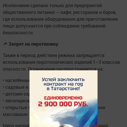
Исключение сделано только для предприятий
общественного питания — кафе, ресторанов и баров,
где использование оборудования для приготовления
пищи допускается при соблюдении требований
безопасности.
🎆
Запрет на пиротехнику
Также в период действия режима запрещается
использование пиротехнических изделий 1–3 классов
опасности. Ограничение распространяется на:
• населённые пункты рядом с лесами
• садовые и дачные участки
• детские оздоровительные лагеря
• лесопарковые зоны и торфяники
• открытые территории, граничащие с лесными
массивами
Мера направлена на снижение риска возгораний,