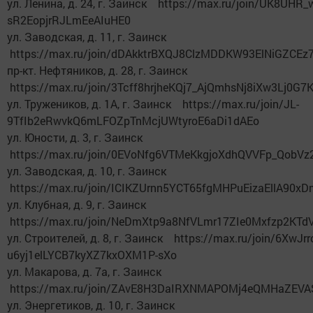
ул. Ленина, д. 24, г. Заинск https://max.ru/join/UK8UHR
sR2EopjrRJLmEeAIuHE0
ул. Заводская, д. 11, г. Заинск
https://max.ru/join/dDAkktrBXQJ8ClzMDDKW93ElNiGZCEz
пр-кт. Нефтяников, д. 28, г. Заинск
https://max.ru/join/3Tcff8hrjheKQj7_AjQmhsNj8iXw3Lj0G
ул. Тружеников, д. 1А, г. Заинск https://max.ru/join/JL-
9TfIb2eRwvkQ6mLFOZpTnMcjUWtyroE6aDi1dAEo
ул. Юности, д. 3, г. Заинск
https://max.ru/join/0EVoNfg6VTMeKkgjoXdhQVVFp_QobVz
ул. Заводская, д. 10, г. Заинск
https://max.ru/join/ICIKZUrnn5YCT65fgMHPuEizaEllA90
ул. Клубная, д. 9, г. Заинск
https://max.ru/join/NeDmXtp9a8NfVLmr17ZIe0Mxfzp2KT
ул. Строителей, д. 8, г. Заинск https://max.ru/join/6XwJr
u6yj1elLYCB7kyXZ7kxOXM1P-sXo
ул. Макарова, д. 7а, г. Заинск
https://max.ru/join/ZAvE8H3DaIRXNMAPOMj4eQMHaZEV
ул. Энергетиков, д. 10, г. Заинск