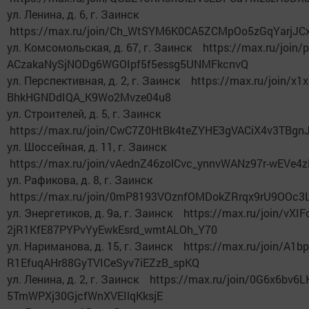
ул. Ленина, д. 6, г. Заинск
https://max.ru/join/Ch_WtSYM6K0CA5ZCMpOo5zGqYarjJCx
ул. Комсомольская, д. 67, г. Заинск https://max.ru/join/p
ACzakaNySjNODg6WGOIpf5f5essg5UNMFkcnvQ
ул. Перспективная, д. 2, г. Заинск https://max.ru/join/x1
BhkHGNDdIQA_K9Wo2Mvze04u8
ул. Строителей, д. 5, г. Заинск
https://max.ru/join/CwC7Z0HtBk4teZYHE3gVACiX4v3TBgn
ул. Шоссейная, д. 11, г. Заинск
https://max.ru/join/vAednZ46zolCvc_ynnvWANz97r-wEVe
ул. Рафикова, д. 8, г. Заинск
https://max.ru/join/0mP8193VOznfOMDokZRrqx9rU9OOc3L
ул. Энергетиков, д. 9а, г. Заинск https://max.ru/join/vXIFo
2jR1KfE87PYPvYyEwkEsrd_wmtALOh_Y70
ул. Нариманова, д. 15, г. Заинск https://max.ru/join/A1b
R1EfuqAHr88GyTVICeSyv7iEZzB_spKQ
ул. Ленина, д. 2, г. Заинск https://max.ru/join/0G6x6bv6L
5TmWPXj30GjcfWnXVEIlqKksjE