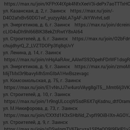
https://max.ru/join/KFPrX4tXpk4NfxXeeV3i-dePx7aoTTTxH
ул. Казанская, д. 2, г. Заинск https://max.ru/join/-
D4O2afxBv50DG1wf_yuzyyAbLA7gAF-JkYWvhrLsdI
ул. Энергетиков, д. 6, г. Заинск https://max.ru/join/dcrei
cLIO4uDh9hl66BlK38ekZtRwtY8xAI64
ул. Строителей, д. 6, г. Заинск https://max.ru/join/O2bFd
chujdhyrQ_Z_LVZTDOPp3fq8qUvY
ул. Ленина, д. 14, г. Заинск
https://max.ru/join/nHqAaRAw_AAlwfS92OpehFDrWF1dsgR
ул. Энергетиков, д. 9, г. Заинск https://max.ru/join/zmoM
MijTMxl3r9bavyMhSmGIbA1HwBszevagc
ул. Комсомольская, д. 75, г. Заинск
https://max.ru/join/E1vNnJJ7w4uroVAyg8giT5__Mmt6Ij3V
ул. Строителей, д. 10, г. Заинск
https://max.ru/join/1r9ngULccqWSsdR6X7qKsdnu_dtfOra
ул. М.Никифорова, д. 73, г. Заинск
https://max.ru/join/CXXfd1K3xSHbNd_ZvpfI9OiB-IXn-AGO
ул. Строителей, д. 9, г. Заинск
https://max.ru/join/sDSwIpmTV6Tkcvza1SPfeQO9I9FklP1