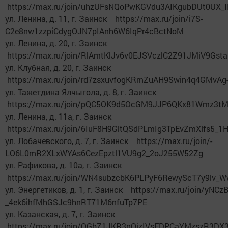
https://max.ru/join/uhzUFsNQoPwKGVdu3AIKgubDUt0UX_I
ул. Ленина, д. 11, г. Заинск https://max.ru/join/i7S-
C2e8nw1zzpiCdygOJN7pIAnh6W6IqPr4cBctNoM
ул. Ленина, д. 20, г. Заинск
https://max.ru/join/RlAmtKlJv6v0EJSVczlC2Z91JMiV9Gst
ул. Клубная, д. 20, г. Заинск
https://max.ru/join/rd7zsxuvfogKRmZuAH9Swin4q4GMvAg
ул. Тажетдина Ялчыгола, д. 8, г. Заинск
https://max.ru/join/pQC5OK9d5OcGM9JJP6QKx81Wmz3tM
ул. Ленина, д. 11а, г. Заинск
https://max.ru/join/6IuF8H9GltQSdPLmIg3TpEvZmXlfs5_1
ул. Лобачевского, д. 7, г. Заинск https://max.ru/join/-
LO6L0mR2XLxWYAs6CezEpztl1VU9g2_2oJ255W52Zg
ул. Рафикова, д. 10а, г. Заинск
https://max.ru/join/WN4subzcbK6PLPyF6RewyScT7y9lv
ул. Энергетиков, д. 1, г. Заинск https://max.ru/join/yNCz
_4ek6ihfMhGSJc9hnRT71M6nfuTp7PE
ул. Казанская, д. 7, г. Заинск
https://max.ru/join/QGbZ1JKR3nOizIVsEDPCaYMzszR3D