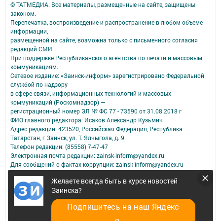
© ТАТМЕДИА. Все материалы, размещенные на сайте, защищены
законом.
Перепечатка, воспроизведение и распространение в любом объеме
информации,
размещенной на сайте, возможна только с письменного согласия
редакций СМИ.
При поддержке Республиканского агентства по печати и массовым
коммуникациям.
Сетевое издание: «Заинск-информ» зарегистрировано Федеральной
службой по надзору
в сфере связи, информационных технологий и массовых
коммуникаций (Роскомнадзор) —
регистрационный номер ЭЛ № ФС 77 - 73590 от 31.08.2018 г
ФИО главного редактора: Исаков Александр Кузьмич
Адрес редакции: 423520, Российская Федерация, Республика
Татарстан, г Заинск, ул. Т. Ялчыгола, д. 9
Телефон редакции: (85558) 7-47-47
Электронная почта редакции: zainsk-inform@yandex.ru
Для сообщений о фактах коррупции: zainsk-inform@yandex.ru
Учредитель СМИ: АО «ТАТМЕДИА»
Желаете всегда быть в курсе новостей
Заинска?
Антикоррупционная политика
АО «ТАТМЕДИА» использует «cookie»
для персонализации сервисов и
Подпишитесь на наш Яндекс
удобства пользователей сайтом.
Использование «cookie» можно отменить в настройках браузера.