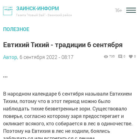
ЗАИНСК-ИНФОРМ
16+
Газета "Новый Зай" - Заинский район
ПОЛЕЗНОЕ
Евтихий Тихий - традиции 6 сентября
Автор,
6 сентября 2022 - 08:17
735
0
0
...
В народном календаре 6 сентября называли Евтихием
Тихим, потому что в этот период можно было
наблюдать тихие безветренные зори. Существовало
поверье, согласно которому заря предостерегает и
окликает всякого, кто собирается в лес в одиночестве.
Поэтому на Евтихия в лес не ходили, боялись
заблудиться или встретиться с лешим.