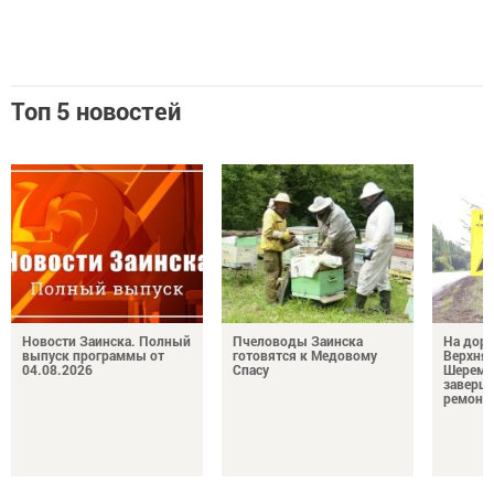
Топ 5 новостей
Новости Заинска. Полный
Пчеловоды Заинска
На доро
выпуск программы от
готовятся к Медовому
Верхняя
04.08.2026
Спасу
Шереме
заверш
ремонт