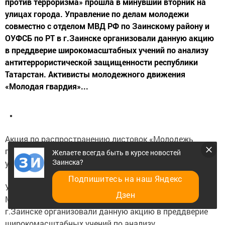
против терроризма» прошла в минувший вторник на
улицах города. Управление по делам молодежи
совместно с отделом МВД РФ по Заинскому району и
ОУФСБ по РТ в г.Заинске организовали данную акцию
в преддверие широкомасштабных учений по анализу
антитеррористической защищенности республики
Татарстан. Активисты молодежного движения
«Молодая гвардия»...
Акция по распространению листовок «Молодежь
против терроризма» прошла в минувший вторник на
Желаете всегда быть в курсе новостей
Заинска?
улицах города.
Подпишитесь на наш Яндекс
Управление по делам молодежи совместно с отделом
Дзен
МВД РФ по Заинскому району и ОУФСБ по РТ в
г.Заинске организовали данную акцию в преддверие
широкомасштабных учений по анализу