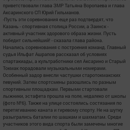
приветствовали глава ЗМР Татьяна Воропаева и глава
Аксаринского СП Юрий Гильманов.
-Пусть эти соревнования еще раз подтвердят, что
Казань - спортивная столица России, а Заинск -
активный участник здорового образа жизни. Пусть
победит сильнейший! - сказала глава района.
Начались соревнования с построения команд. Главный
судья Ильфат Ашрапов рассказал об условиях
спартакиады, а культработники сел Аксарино и Старый
Токмак порадовали музыкальными номерами.
Особенный задор внесли частушки старотокмакских
певуний. Затем спортсмены разошлись по разным
спортивным площадкам. Первыми стартовали
лыжники, эстафета прошла на поле, недалеко от школы
(фото №6). Также на улице состоялись состязания по
перетягиванию каната и гиревому спорту. Не на шутку
разыгрались баталии по шашкам и шахматам. Среди
участников этого вида спорта были замечены многие