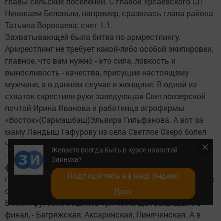
главы сельских поселений. С главой Урсаевского СП
Николаем Беловым, например, сразилась глава района
Татьяна Воропаева: счет 1:1.
Захватывающей была битва по армрестлингу.
Армрестлинг не требует какой-либо особой экипировки,
главное, что вам нужно - это сила, ловкость и
выносливость - качества, присущие настоящему
мужчине, а в данном случае и женщине. В одной из
схваток скрестили руки заведующая Светлоозерской
почтой Ирина Иванова и работница агрофирмы
«Восток»(Сармашбаш)Эльвира Гильфанова. А вот за
маму Ландыш Гафурову из села Светлое Озеро болел
четырехлетний Ратмир.
Желаете всегда быть в курсе новостей
- Хочется, чтобы сын с маленького возраста знал, что
Заинска?
физкультура и спорт - это здоровье, сила, позитив,
Подпишитесь на наш Яндекс
поэтому на такие мероприятия я всегда беру малыша с
собой, - говорит Ландыш.
Дзен
В мини-футболе сошлись три команды, вышедшие в
финал, - Багряжская, Аксаринская, Пинячинская. А в