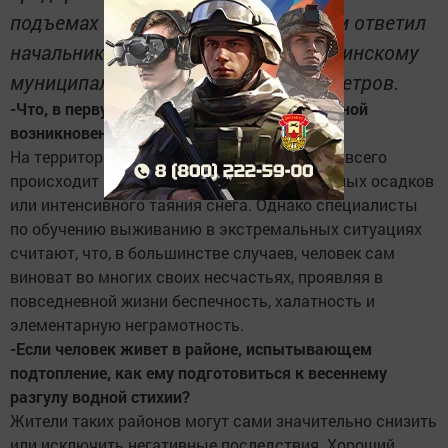
подъемах воды? На эти вопросы нам ответил
начальник управления МЧС РТ по Заинскому
муниципальному району Вячеслав Петров.
-Что, в первую очередь, может стать причиной
возникновения половодья?
На территории Татарстана половодье чаще всего
происходит в результате выпадения обильных осадков
или интенсивного таяния снега. Однако специалисты
по обучению выживанию в экстремальных ситуациях
считают, что, в большинстве случаев, человек сам
виноват во многих своих несчастьях, проявляя в
повседневной жизни беспечность, халатность и
элементарную неграмотность.
-Если человек живет в районе, испытывающем
подтопление, как ему подготовиться к весеннему
разгулу водной стихии?
Жители таких районов могут сами значительно снизить
или исключить негативные последствия. Хороший