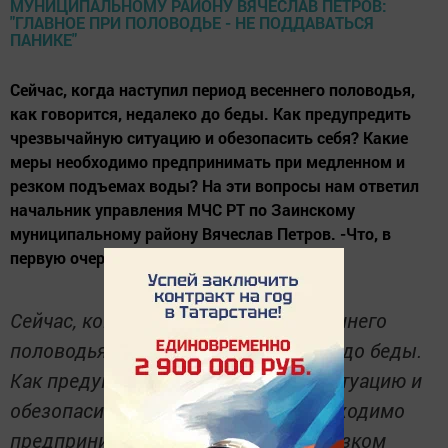
Сейчас, когда наступил период весеннего половодья,
как говорится, недалеко до беды. Как предупредить
чрезвычайную ситуацию и обезопасить себя? Какие
меры необходимо предпринимать при медленном и
резком подъемах воды? На эти вопросы нам ответил
начальник управления МЧС РТ по Заинскому
муниципальному району Вячеслав Петров. -Что, в
первую очередь, может стать причиной...
Сейчас, когда наступил период весеннего
половодья, как говорится, недалеко до беды.
Как предупредить чрезвычайную ситуацию и
обезопасить себя? Какие меры необходимо
предпринимать при медленном и резком