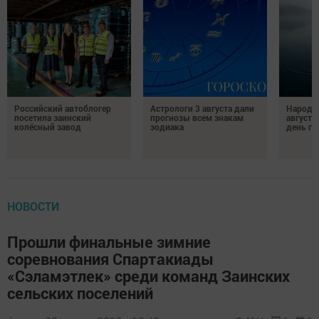
Российский автоблогер
Астрологи 3 августа дали
Народн
посетила заинский
прогнозы всем знакам
августа
колёсный завод
зодиака
день гр
НОВОСТИ
Прошли финальные зимние
соревнования Спартакиады
«Сэламэтлек» среди команд Заинских
сельских поселений