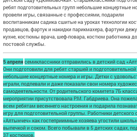
ребят подготовительных групп небольшие концертные н
провели игры, связанные с профессиями, подарили
воспитанникам садика сшитые на уроках технологии к
продавцов, фартук и накидки парикмахера, фартуки деж
кухне, костюмы врача, шеф-повара, костюм работника д
постовой службы.
5 апреля
семиклассники отправились в детский сад «Ал
Они подготовили для ребят старшей и подготовительной
небольшие концертные номера и игры. Детки с удоволь
играли, подпевали и даже показали свои номера художе
самодеятельности. От родительского комитета 7Б класс
мероприятии присутствовала Р.М. Габдриева. Она пожел
всем ребятам весеннего настроения и подарила познав
игру для подготовительной группы. Работники детского 
«Алтынчеч» как гостеприимные хозяева угостили школь
выпечкой и соком. Всего побывали в 5 детских садах, п
37 костюмов.