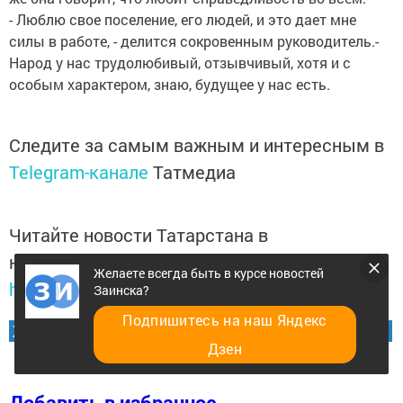
- Люблю свое поселение, его людей, и это дает мне
силы в работе, - делится сокровенным руководитель.-
Народ у нас трудолюбивый, отзывчивый, хотя и с
особым характером, знаю, будущее у нас есть.
Следите за самым важным и интересным в
Telegram-канале
Татмедиа
Читайте новости Татарстана в
национальном мессенджере MАХ:
Желаете всегда быть в курсе новостей
https://max.ru/tatmedia
Заинска?
Подпишитесь на наш Яндекс
Желаете всегда быть в курсе новостей Заинска?
Дзен
Добавить в избранное