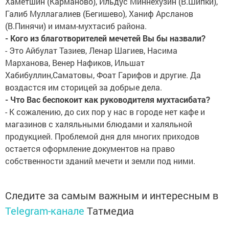
Хаметшин (Карманово), Ильдус Миннехузин (В.Шипки),
Галиб Муллагалиев (Бегишево), Ханиф Арсланов
(В.Пинячи) и имам-мухтасиб района.
- Кого из благотворителей мечетей Вы бы назвали?
- Это Айбулат Тазиев, Ленар Шагиев, Насима
Марханова, Венер Нафиков, Ильшат
Хабибуллин,Саматовы, Фоат Гарифов и другие. Да
воздастся им сторицей за добрые дела.
- Что Вас беспокоит как руководителя мухтасибата?
- К сожалению, до сих пор у нас в городе нет кафе и
магазинов с халяльными блюдами и халяльной
продукцией. Проблемой дня для многих приходов
остается оформление документов на право
собственности зданий мечети и земли под ними.
Следите за самым важным и интересным в
Telegram-канале
Татмедиа