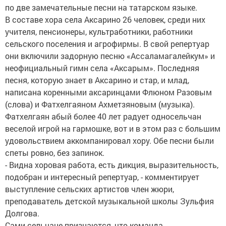
по две замечательные песни на татарском языке.
В составе хора села Аксарино 26 человек, среди них
учителя, пенсионеры, культработники, работники
сельского поселения и агрофирмы. В свой репертуар
они включили задорную песню «Ассаламагалейкум» и
неофициальный гимн села «Аксарым». Последняя
песня, которую знает в Аксарино и стар, и млад,
написана коренными аксаринцами Флюном Разовым
(слова) и Фатхелгаяном Ахметзяновым (музыка).
Фатхелгаян абый более 40 лет радует односельчан
веселой игрой на гармошке, вот и в этом раз с большим
удовольствием аккомпанировал хору. Обе песни были
спеты ровно, без запинок.
- Видна хоровая работа, есть дикция, выразительность,
подобран и интересный репертуар, - комментирует
выступление сельских артистов член жюри,
преподаватель детской музыкальной школы Зульфия
Долгова.
Сами сельчане признаются, что команда