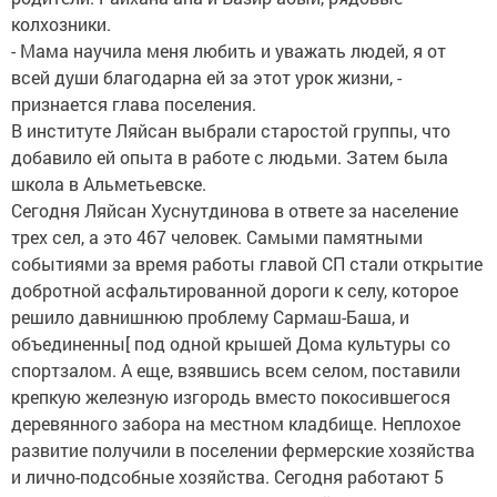
колхозники.
- Мама научила меня любить и уважать людей, я от
всей души благодарна ей за этот урок жизни, -
признается глава поселения.
В институте Ляйсан выбрали старостой группы, что
добавило ей опыта в работе с людьми. Затем была
школа в Альметьевске.
Сегодня Ляйсан Хуснутдинова в ответе за население
трех сел, а это 467 человек. Самыми памятными
событиями за время работы главой СП стали открытие
добротной асфальтированной дороги к селу, которое
решило давнишнюю проблему Сармаш-Баша, и
объединенны[ под одной крышей Дома культуры со
спортзалом. А еще, взявшись всем селом, поставили
крепкую железную изгородь вместо покосившегося
деревянного забора на местном кладбище. Неплохое
развитие получили в поселении фермерские хозяйства
и лично-подсобные хозяйства. Сегодня работают 5