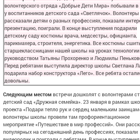
волонтерского отряда «Добрые Дети Мира» побывали в 
у воспитанников детского сада «Светлячок». Волонтеры
рассказали детям о разных профессиях, показали инте
презентацию, поиграли. В конце выступления подарили
детскому саду костюмы врача, медсестры, официанта,
парикмахера, строителя, энергетика. Все костюмы сшит
старшеклассницами нашей школы на уроках технологии
руководством Татьяны Прохоренко и Людмилы Пеньков
Перед ребятами выступила директор школы Светлана Л
подарила набор конструктора «Лего». Все ребята остали
довольны.
Следующим местом
встречи дошколят с волонтерами ст
детский сад «Дружная семейка». 23 января в рамках шк
проекта «Подари тепло рук и сердец маленьким заинцам
волонтеры школы провели там профориентационное
мероприятие «Путешествие в мир профессий». Они расск
популярных на сегодняшний день профессиях, показали
видеоролик и поиграли с ребятами. В конце выступления