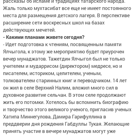
рассказы об исламе и традициях татарского народа.
Жаль только мухтасибат все еще не имеет постоянного
места для размещения детского лагеря. В перспективе
расширение сети воскресных школ на базах
действующих мечетей.
- Какими планами живете сегодня?
- Идет подготовка к чтениям, посвященным памяти
Ялчыгола, к этому же мероприятию будет приурочен
вечер мунаджатов. Тажетдин Ялчыгол был не только
учителем и мударрисом (директором) медресе, но и
писателем, историком, целителем, ученым,
толкователем старинных книг и переводчиком. 14 лет
он жил в селе Верхний Налим, вложил много сил в
духовное развитие сельчан. В этом селе продолжают
жить его потомки. Хотелось бы вспомнить биографию
и творчество этого великого ученого, пригласив ученых
Хатипа Миннегулова, Дамира Гарифуллина в
преддверии дня рождения Габдуллы Тукая. Желающие
принять участие в вечере мунаджатов могут уже