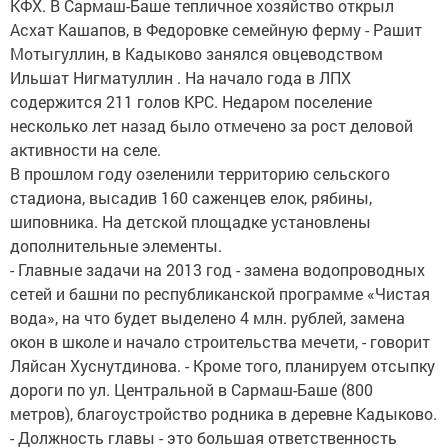
КФХ. В Сармаш-Баше тепличное хозяйство открыл
Асхат Кашапов, в Федоровке семейную ферму - Рашит
Мотыгуллин, в Кадыково занялся овцеводством
Ильшат Нигматуллин . На начало года в ЛПХ
содержится 211 голов КРС. Недаром поселение
несколько лет назад было отмечено за рост деловой
активности на селе.
В прошлом году озеленили территорию сельского
стадиона, высадив 160 саженцев елок, рябины,
шиповника. На детской площадке установлены
дополнительные элементы.
- Главные задачи на 2013 год - замена водопроводных
сетей и башни по республиканской программе «Чистая
вода», на что будет выделено 4 млн. рублей, замена
окон в школе и начало строительства мечети, - говорит
Ляйсан Хуснутдинова. - Кроме того, планируем отсыпку
дороги по ул. Центральной в Сармаш-Баше (800
метров), благоустройство родника в деревне Кадыково.
- Должность главы - это большая ответственность