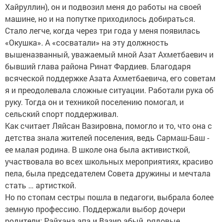
Хайруллин), он и подвозил меня до работы на своей
машине, но и на попутке приходилось добираться.
Стало легче, когда через три года у меня появилась
«Окушка». А «сосватали» на эту должность
вышеназванный, уважаемый мной Азат Ахметбаевич и
бывший глава района Ринат Фардиев. Благодаря
всяческой поддержке Азата Ахметбаевича, его советам
я и преодолевала сложные ситуации. Работали рука об
руку. Тогда он и техникой поселению помогал, и
сельский спорт поддерживал.
Как считает Ляйсан Вазировна, помогло и то, что она с
детства знала жителей поселения, ведь Сармаш-Баш -
ее малая родина. В школе она была активисткой,
участвовала во всех школьных мероприятиях, красиво
пела, была председателем Совета дружины и мечтала
стать … артисткой.
Но по стопам сестры пошла в педагоги, выбрала более
земную профессию. Поддержали выбор дочери
родители: Райхана апа и Вазир абый, рядовые