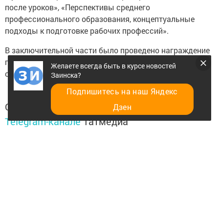
после уроков», «Перспективы среднего
профессионального образования, концептуальные
подходы к подготовке рабочих профессий».
В заключительной части было проведено награждение
победителей года по рейтингам среди дошкольных и
Желаете всегда быть в курсе новостей
образовательных учреждений.
Заинска?
Подпишитесь на наш Яндекс
Следите за самым важным и интересным в
Дзен
Telegram-канале
Татмедиа
Читайте новости Татарстана в
национальном мессенджере MАХ:
https://max.ru/tatmedia
Желаете всегда быть в курсе новостей Заинска?