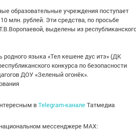
ные образовательные учреждения поступает
0 млн. рублей. Эти средства, по просьбе
Т.В.Воропаевой, выделены из республиканског
ь родного языка «Тел кешене дус итэ» (ДК
республиканского конкурса по безопасности
агогов ДОУ «Зеленый огонёк».
ования
интересным в
Telegram-канале
Татмедиа
в национальном мессенджере MАХ: