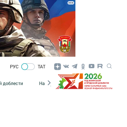
РУС
ТАТ
й доблести
Нацпроекты
Поколение будущего