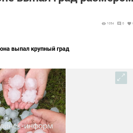
1054
0
йона выпал крупный град