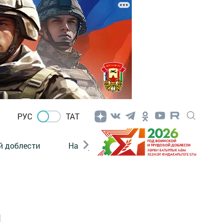
РУС
ТАТ
й доблести
Нацпроекты
Поколение будущего
м