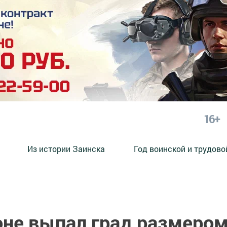
16+
Из истории Заинска
Год воинской и трудово
оне выпал град размеро