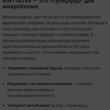
клетчатка — это «суперфуд» для
микробиома
Вопреки мифам, клетчатка почти не переваривается
ферментами человека. Ее роль куда сложнее. Попадая в
толстую кишку, она становится субстратом для
полезных бактерий (бифидо- и лактобактерий). В
процессе ферментации микрофлора выделяет
короткоцепочечные жирные кислоты (бутират,
пропионат и ацетат). Эти молекулы выполняют три
ключевые задачи:
Укрепляют кишечный барьер
, не давая токсинам
просачиваться в кровь.
Подавляют системное воспаление
— главную
причину атеросклероза и
инсулинорезистентности.
Ускоряют метаболизм
за счет стимуляции