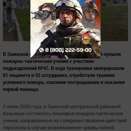
В Заинской центральной районной больнице прошли
пожарно-тактические учения с участием
подразделений МЧС. В ходе тренировки эвакуировали
81 пациента и 32 сотрудника, отработали тушение
условного пожара, спасение пострадавших и оказание
первой помощи.
2 июня 2026 года, в Заинской центральной районной
больнице состоялись плановые пожарно-тактические
учения, направленные на совершенствование действий
персонала в случае возникновения чрезвычайной