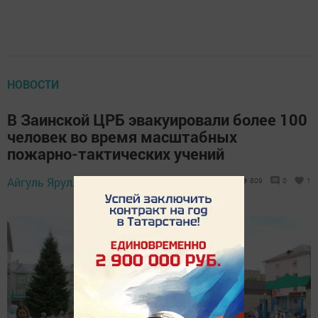
НОВОСТИ
В Заинской ЦРБ эвакуировали более 100
человек во время масштабных
пожарно-тактических учений
Айгуль Яруллина,
3 июня 2026 - 11:01
809
0
1