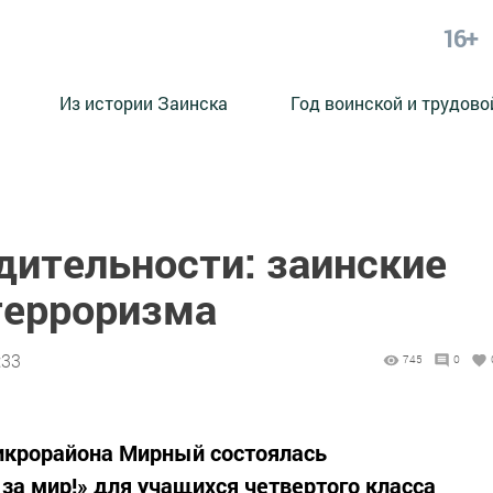
16+
Из истории Заинска
Год воинской и трудово
дительности: заинские
терроризма
:33
745
0
икрорайона Мирный состоялась
за мир!» для учащихся четвертого класса