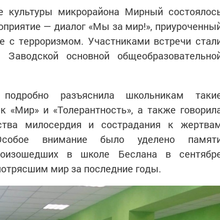
е культуры микрорайона Мирный состоялос
приятие — диалог «Мы за мир!», приуроченны
е с терроризмом. Участниками встречи стал
а Заводской основной общеобразовательно
подробно разъяснила школьникам таки
к «Мир» и «Толерантность», а также говорил
ства милосердия и сострадания к жертва
 Особое внимание было уделено памят
произошедших в школе Беслана в сентябр
 потрясшим мир за последние годы.