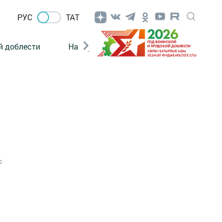
РУС
ТАТ
й доблести
Нацпроекты
Поколение будущего
0