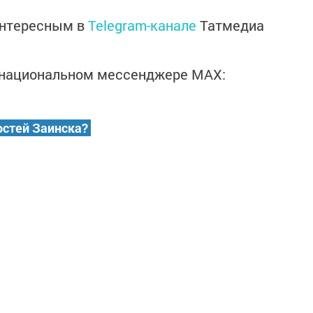
интересным в
Telegram-канале
Татмедиа
в национальном мессенджере MАХ:
остей Заинска?