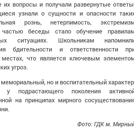
е их вопросы и получали развернутые ответы
иеся узнали о сущности и опасности таки
льная рознь, нетерпимость, экстремиз
й частью беседы стало обучение правила
ых ситуациях. Школьникам напомнил
ия бдительности и ответственности пр
 местах, что является ключевым элементо
ких угроз.
 мемориальный, но и воспитательный характер
ю у подрастающего поколения активно
анной на принципах мирного сосуществовани
зни.
Фото: ГДК м. Мирны